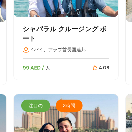
シャパラル クルージング ボ
ート
ドバイ、アラブ首長国連邦
99 AED /
4.08
人
注目の
3時間