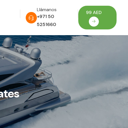
Llámanos
99 AED
+971 50
5251660
ates