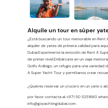
Alquile un tour en súper yat
¿Está buscando un tour memorable en Rent A
alquiler de yates de primera calidad para aqu
Dubai.Experimente la emoción de Rent A Sup
de primer nivel.Embárcate en un viaje memora
Golfo Arábigo, un refugio para una variedad
A Super Yacht Tour y permítanos crear recuer
¿Quieres reservar un crucero en un yate o alq
por favor contacta al
+971 50 5251660
what
info@goyachtingdubai.com
.