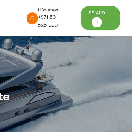
Llámanos
99 AED
+971 50
5251660
te