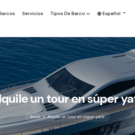
Barcos
Servicios
Tipos De Barco
Español
lquile un tour en súper ya
Inicio
Alquile un tour en súper yate