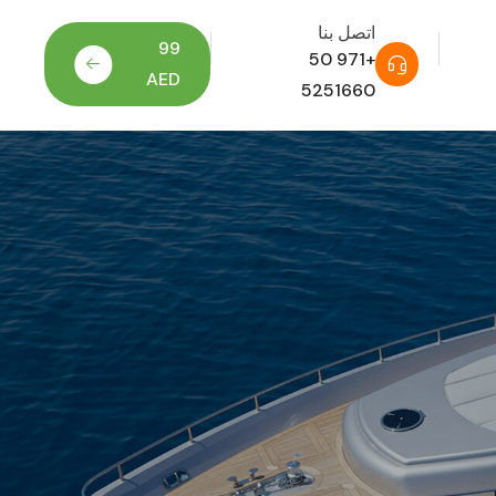
اتصل بنا
99
+971 50
AED
5251660