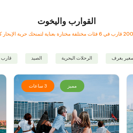
القوارب واليخوت
غير بغرف
الرحلات البحرية
الصيد
قارب ع
مميز
3 ساعات