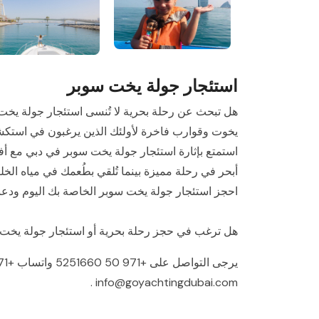
استئجار جولة يخت سوبر
يخوت وقوارب فاخرة لأولئك الذين يرغبون في استكشاف
استمتع بإثارة استئجار جولة يخت سوبر في دبي مع أفض
أبحر في رحلة مميزة بينما تُلقي بطُعمك في مياه الخل
احجز استئجار جولة يخت سوبر الخاصة بك اليوم ودعنا
هل ترغب في حجز رحلة بحرية أو استئجار جولة يخت
يرجى التواصل على
+971 50 5251660
واتساب
+971 50 5251660
.
info@goyachtingdubai.com