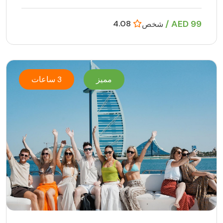
99 AED /
4.08
شخص
مميز
3 ساعات