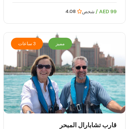
99 AED /
4.08
شخص
مميز
3 ساعات
قارب تشابارال المبحر