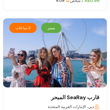
99 AED /
4.08
شخص
مميز
3 ساعات
قارب SeaRay المبحر
دبي، الإمارات العربية المتحدة