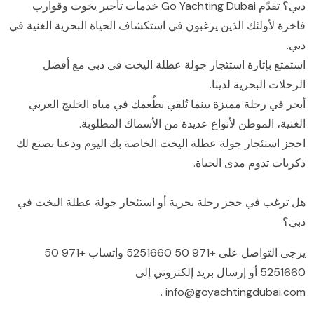
دبي؟ تقدّم Go Yachting Dubai خدمات تأجير يخوت وقوارب
فاخرة لأولئك الذين يرغبون في استكشاف الحياة البحرية الغنية في
دبي.
استمتع بإثارة استئجار جولة عطلة اليخت في دبي مع أفضل
الرحلات البحرية لدينا.
أبحر في رحلة مميزة بينما تُلقي بطُعمك في مياه الخليج العربي
الغنية، الموطن لأنواع عديدة من الأسماك المطلوبة.
احجز استئجار جولة عطلة اليخت الخاصة بك اليوم ودعنا نصنع لك
ذكريات تدوم مدى الحياة.
هل ترغب في حجز رحلة بحرية أو استئجار جولة عطلة اليخت في
دبي؟
يرجى التواصل على
+971 50 5251660
واتساب
+971 50
5251660
أو إرسال بريد إلكتروني إلى
.
info@goyachtingdubai.com