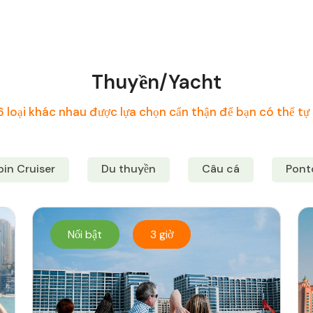
Thuyền/Yacht
 loại khác nhau được lựa chọn cẩn thận để bạn có thể t
in Cruiser
Du thuyền
Câu cá
Pont
Nổi bật
3 giờ