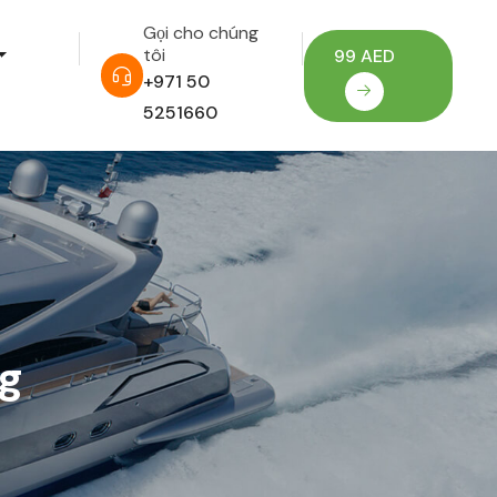
Gọi cho chúng
tôi
99 AED
+971 50
5251660
ng