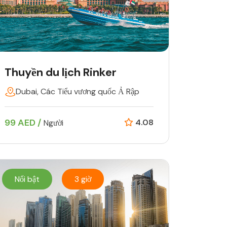
Thuyền du lịch Rinker
Dubai, Các Tiểu vương quốc Ả Rập
99 AED /
4.08
Người
Nổi bật
3 giờ