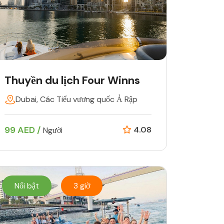
Thuyền du lịch Four Winns
Dubai, Các Tiểu vương quốc Ả Rập
99 AED /
4.08
Người
Nổi bật
3 giờ