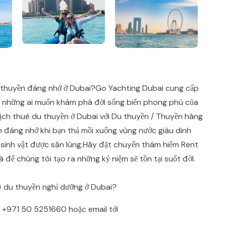
u thuyền đáng nhớ ở Dubai?Go Yachting Dubai cung cấp
 những ai muốn khám phá đời sống biển phong phú của
 lịch thuê du thuyền ở Dubai với Du thuyền / Thuyền hàng
h đáng nhớ khi bạn thả mồi xuống vùng nước giàu dinh
ài sinh vật được săn lùng.Hãy đặt chuyến thám hiểm Rent
để chúng tôi tạo ra những kỷ niệm sẽ tồn tại suốt đời.
ê du thuyền nghỉ dưỡng ở Dubai?
p
+971 50 5251660
hoặc email tới