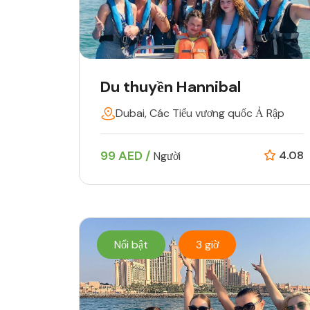
Du thuyền Hannibal
Dubai, Các Tiểu vương quốc Ả Rập
99 AED /
4.08
Người
Nổi bật
3 giờ