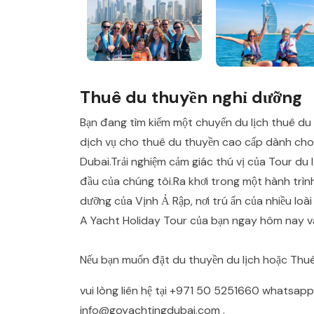
Thuê du thuyền nghỉ dưỡng
Bạn đang tìm kiếm một chuyến du lịch thuê d
dịch vụ cho thuê du thuyền cao cấp dành cho
Dubai.Trải nghiệm cảm giác thú vị của Tour du
đầu của chúng tôi.Ra khơi trong một hành trìn
dưỡng của Vịnh Ả Rập, nơi trú ẩn của nhiều lo
A Yacht Holiday Tour của bạn ngay hôm nay và 
Nếu bạn muốn đặt du thuyền du lịch hoặc Thu
vui lòng liên hệ tại
+971 50 5251660
whatsap
info@goyachtingdubai.com
.