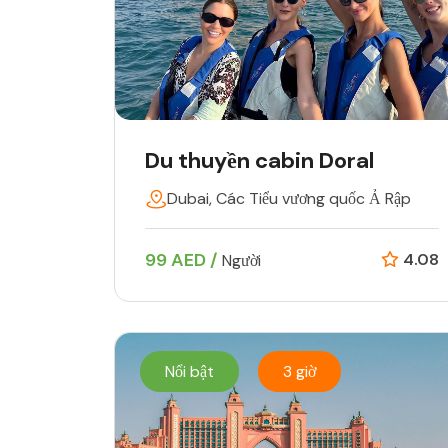
Du thuyền cabin Doral
Dubai, Các Tiểu vương quốc Ả Rập
99 AED /
4.08
Người
Nổi bật
3 giờ