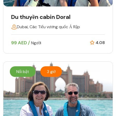
Du thuyền cabin Doral
Dubai, Các Tiểu vương quốc Ả Rập
99 AED /
4.08
Người
Nổi bật
3 giờ