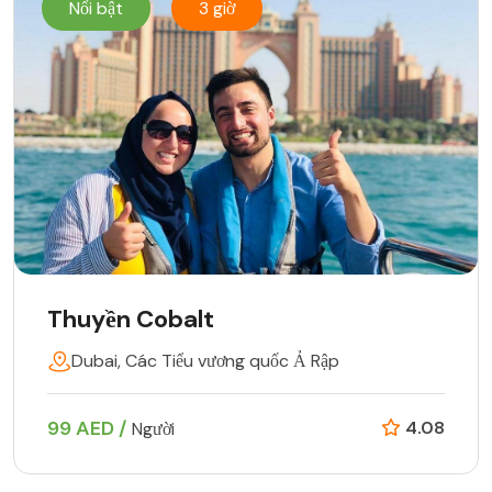
Nổi bật
3 giờ
Thuyền Cobalt
Dubai, Các Tiểu vương quốc Ả Rập
99 AED /
4.08
Người