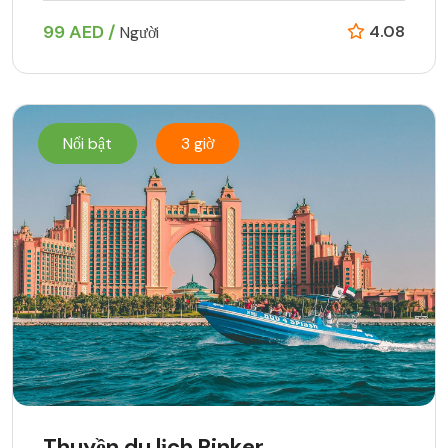
99 AED /
4.08
Người
Nổi bật
3 giờ
Thuyền du lịch Rinker