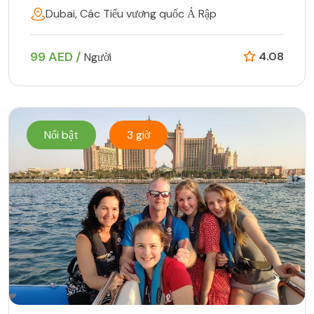
Dubai, Các Tiểu vương quốc Ả Rập
99 AED /
4.08
Người
Nổi bật
3 giờ