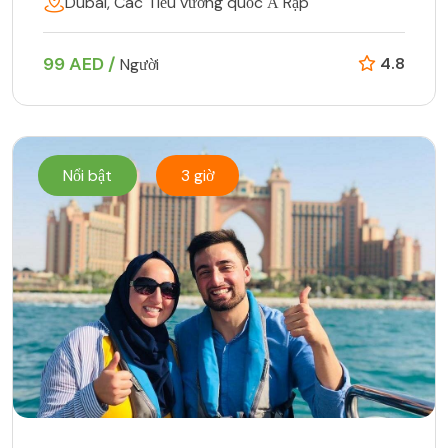
Dubai, Các Tiểu vương quốc Ả Rập
99 AED /
4.8
Người
Nổi bật
3 giờ