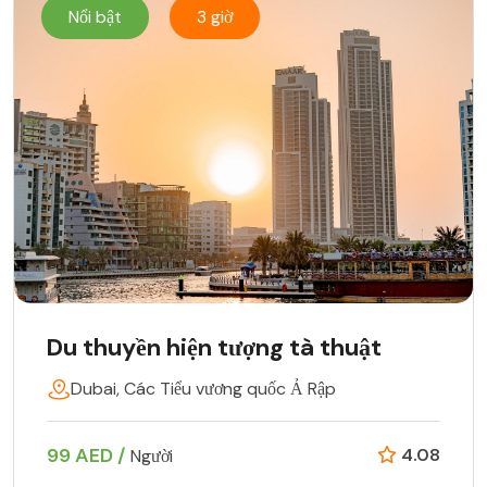
Nổi bật
3 giờ
Du thuyền hiện tượng tà thuật
Dubai, Các Tiểu vương quốc Ả Rập
99 AED /
4.08
Người