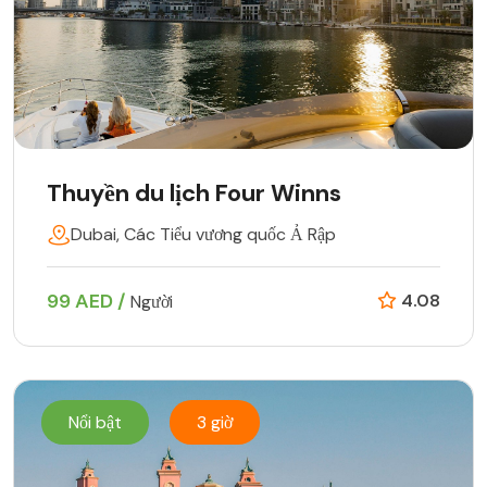
Thuyền du lịch Four Winns
Dubai, Các Tiểu vương quốc Ả Rập
99 AED /
4.08
Người
Nổi bật
3 giờ