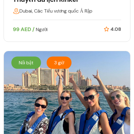
Dubai, Các Tiểu vương quốc Ả Rập
99 AED /
4.08
Người
Nổi bật
3 giờ