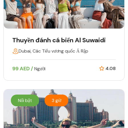
Thuyền đánh cá biển Al Suwaidi
Dubai, Các Tiểu vương quốc Ả Rập
99 AED /
4.08
Người
Nổi bật
3 giờ