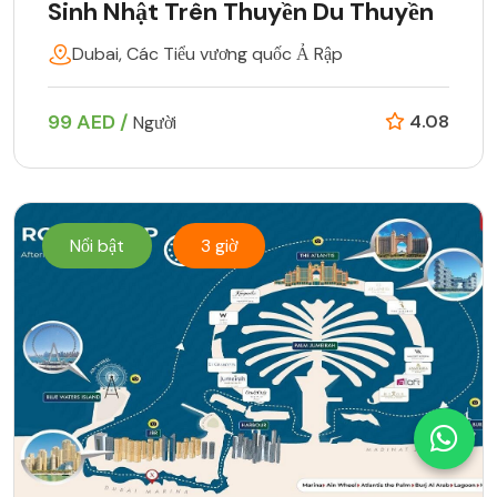
Sinh Nhật Trên Thuyền Du Thuyền
Dubai, Các Tiểu vương quốc Ả Rập
99 AED /
4.08
Người
Nổi bật
3 giờ