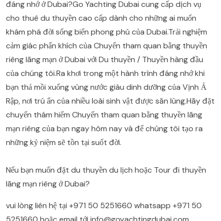
đáng nhớ ở Dubai?Go Yachting Dubai cung cấp dịch vụ
cho thuê du thuyền cao cấp dành cho những ai muốn
khám phá đời sống biển phong phú của Dubai.Trải nghiệm
cảm giác phấn khích của Chuyến tham quan bằng thuyền
riêng lãng mạn ở Dubai với Du thuyền / Thuyền hàng đầu
của chúng tôi.Ra khơi trong một hành trình đáng nhớ khi
bạn thả mồi xuống vùng nước giàu dinh dưỡng của Vịnh Ả
Rập, nơi trú ẩn của nhiều loài sinh vật được săn lùng.Hãy đặt
chuyến thám hiểm Chuyến tham quan bằng thuyền lãng
mạn riêng của bạn ngay hôm nay và để chúng tôi tạo ra
những kỷ niệm sẽ tồn tại suốt đời.
Nếu bạn muốn đặt du thuyền du lịch hoặc Tour đi thuyền
lãng mạn riêng ở Dubai?
vui lòng liên hệ tại
+971 50 5251660
whatsapp
+971 50
5251660
hoặc email tới
info@goyachtingdubai.com
.