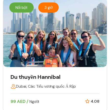
Nổi bật
3 giờ
Du thuyền Hannibal
Dubai, Các Tiểu vương quốc Ả Rập
99 AED /
4.08
Người