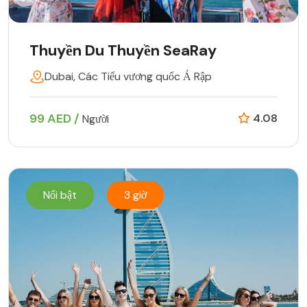
Thuyền Du Thuyền SeaRay
Dubai, Các Tiểu vương quốc Ả Rập
99 AED /
4.08
Người
Nổi bật
3 giờ