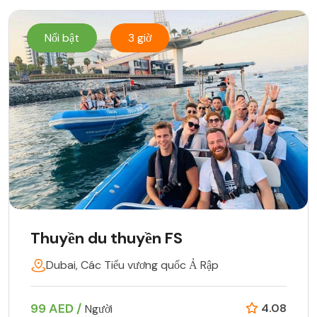
Nổi bật
3 giờ
Thuyền du thuyền FS
Dubai, Các Tiểu vương quốc Ả Rập
99 AED /
4.08
Người