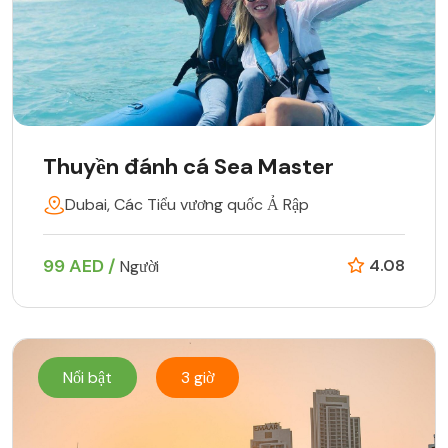
Thuyền đánh cá Sea Master
Dubai, Các Tiểu vương quốc Ả Rập
99 AED /
4.08
Người
Nổi bật
3 giờ