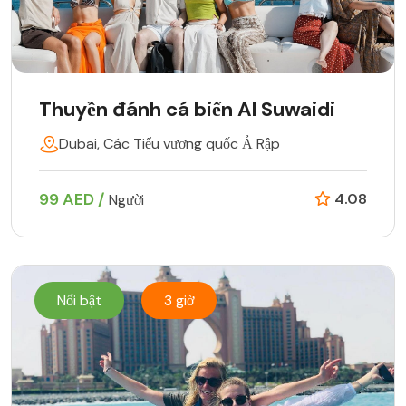
Thuyền đánh cá biển Al Suwaidi
Dubai, Các Tiểu vương quốc Ả Rập
99 AED /
4.08
Người
Nổi bật
3 giờ