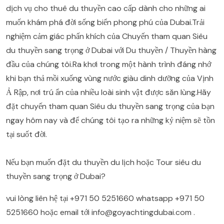
dịch vụ cho thuê du thuyền cao cấp dành cho những ai
muốn khám phá đời sống biển phong phú của Dubai.Trải
nghiệm cảm giác phấn khích của Chuyến tham quan Siêu
du thuyền sang trọng ở Dubai với Du thuyền / Thuyền hàng
đầu của chúng tôi.Ra khơi trong một hành trình đáng nhớ
khi bạn thả mồi xuống vùng nước giàu dinh dưỡng của Vịnh
Ả Rập, nơi trú ẩn của nhiều loài sinh vật được săn lùng.Hãy
đặt chuyến tham quan Siêu du thuyền sang trọng của bạn
ngay hôm nay và để chúng tôi tạo ra những kỷ niệm sẽ tồn
tại suốt đời.
Nếu bạn muốn đặt du thuyền du lịch hoặc Tour siêu du
thuyền sang trọng ở Dubai?
vui lòng liên hệ tại
+971 50 5251660
whatsapp
+971 50
5251660
hoặc email tới
info@goyachtingdubai.com
.