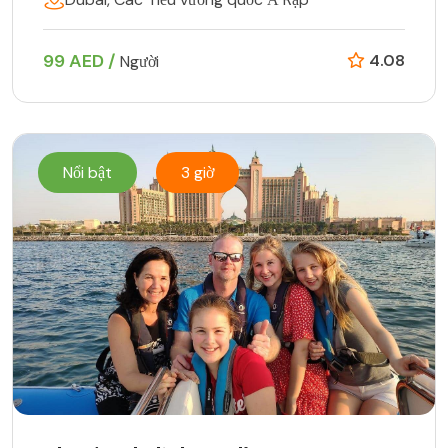
99 AED /
4.08
Người
Nổi bật
3 giờ