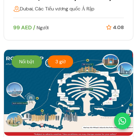
Dubai, Các Tiểu vương quốc Ả Rập
99 AED /
4.08
Người
Nổi bật
3 giờ