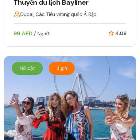
Thuyền du lịch Bayliner
Dubai, Các Tiểu vương quốc Ả Rập
99 AED /
4.08
Người
Nổi bật
3 giờ