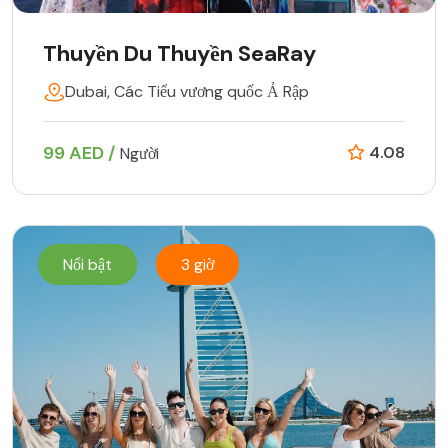
Thuyền Du Thuyền SeaRay
Dubai, Các Tiểu vương quốc Ả Rập
99 AED /
4.08
Người
Nổi bật
3 giờ