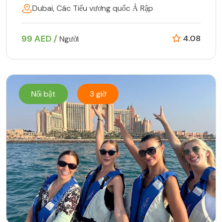
Dubai, Các Tiểu vương quốc Ả Rập
99 AED /
4.08
Người
Nổi bật
3 giờ