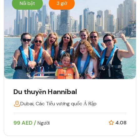
Nổi bật
3 giờ
Du thuyền Hannibal
Dubai, Các Tiểu vương quốc Ả Rập
99 AED /
4.08
Người