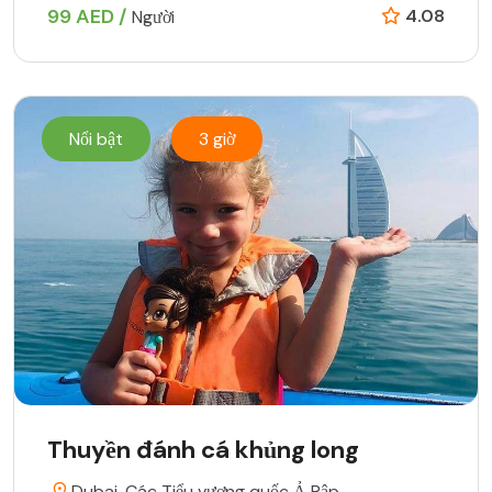
99 AED /
4.08
Người
Nổi bật
3 giờ
Thuyền đánh cá khủng long
Dubai, Các Tiểu vương quốc Ả Rập