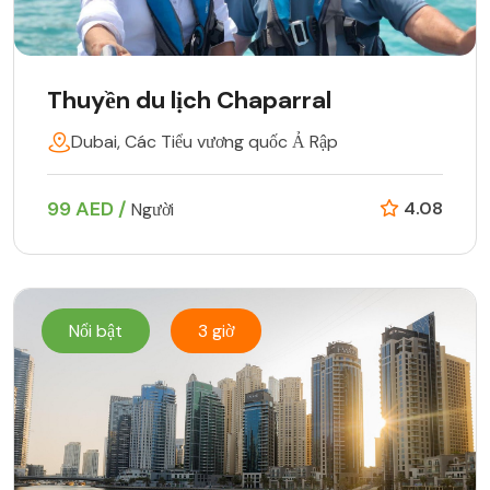
Thuyền du lịch Chaparral
Dubai, Các Tiểu vương quốc Ả Rập
99 AED /
4.08
Người
Nổi bật
3 giờ