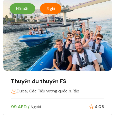
Nổi bật
3 giờ
Thuyền du thuyền FS
Dubai, Các Tiểu vương quốc Ả Rập
99 AED /
4.08
Người