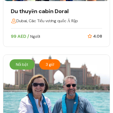
Du thuyền cabin Doral
Dubai, Các Tiểu vương quốc Ả Rập
99 AED /
4.08
Người
Nổi bật
3 giờ