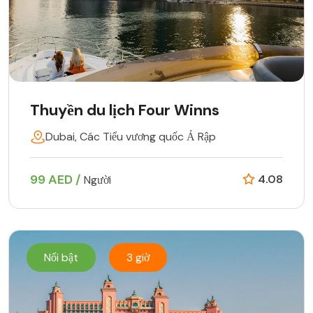
Thuyền du lịch Four Winns
Dubai, Các Tiểu vương quốc Ả Rập
99 AED /
4.08
Người
Nổi bật
3 giờ