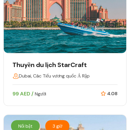
Thuyền du lịch StarCraft
Dubai, Các Tiểu vương quốc Ả Rập
99 AED /
4.08
Người
Nổi bật
3 giờ