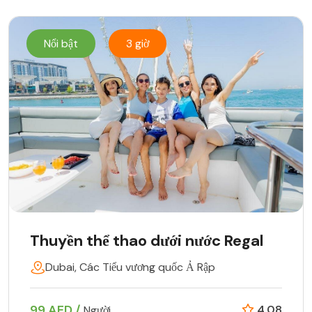
Nổi bật
3 giờ
Thuyền thể thao dưới nước Regal
Dubai, Các Tiểu vương quốc Ả Rập
99 AED /
4.08
Người