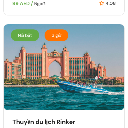
99 AED /
4.08
Người
Nổi bật
3 giờ
Thuyền du lịch Rinker