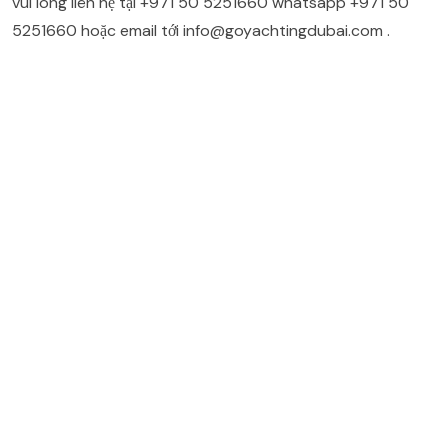
vui lòng liên hệ tại
+971 50 5251660
whatsapp
+971 50
5251660
hoặc email tới
info@goyachtingdubai.com
.