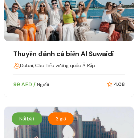
Thuyền đánh cá biển Al Suwaidi
Dubai, Các Tiểu vương quốc Ả Rập
99 AED /
4.08
Người
Nổi bật
3 giờ