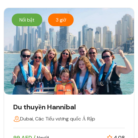
Nổi bật
3 giờ
Du thuyền Hannibal
Dubai, Các Tiểu vương quốc Ả Rập
99 AED /
4.08
Người