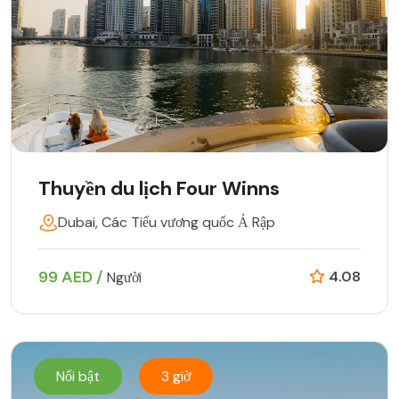
Thuyền du lịch Four Winns
Dubai, Các Tiểu vương quốc Ả Rập
99 AED /
4.08
Người
Nổi bật
3 giờ