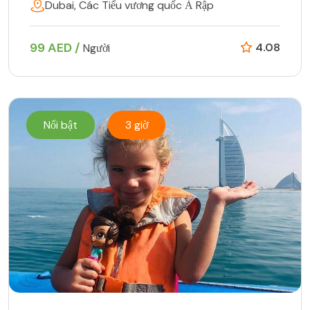
Dubai, Các Tiểu vương quốc Ả Rập
99 AED /
4.08
Người
Nổi bật
3 giờ