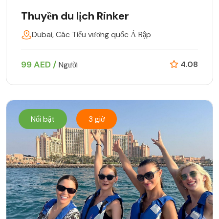
Thuyền du lịch Rinker
Dubai, Các Tiểu vương quốc Ả Rập
99 AED /
4.08
Người
Nổi bật
3 giờ