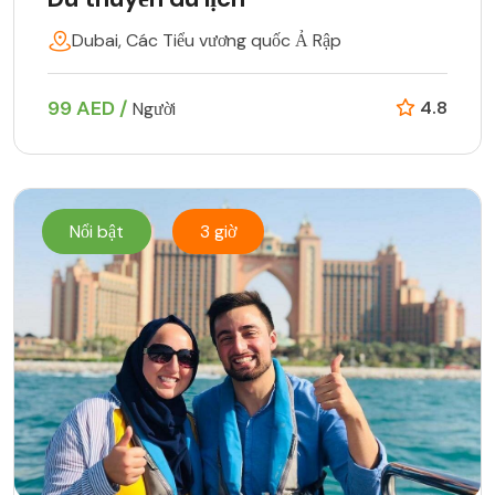
Dubai, Các Tiểu vương quốc Ả Rập
99 AED /
4.8
Người
Nổi bật
3 giờ