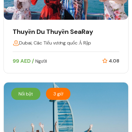
Thuyền Du Thuyền SeaRay
Dubai, Các Tiểu vương quốc Ả Rập
99 AED /
4.08
Người
Nổi bật
3 giờ