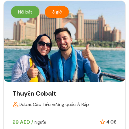
Nổi bật
3 giờ
Thuyền Cobalt
Dubai, Các Tiểu vương quốc Ả Rập
99 AED /
4.08
Người