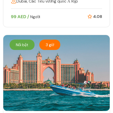
Dubai, Các Tiểu vương quốc Ả Rập
99 AED /
4.08
Người
Nổi bật
3 giờ