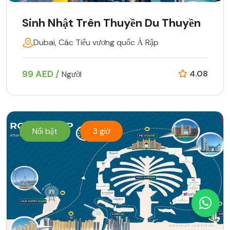
Sinh Nhật Trên Thuyền Du Thuyền
Dubai, Các Tiểu vương quốc Ả Rập
99 AED /
4.08
Người
Nổi bật
3 giờ