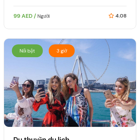
99 AED /
4.08
Người
Nổi bật
3 giờ
Du thuyền du lịch