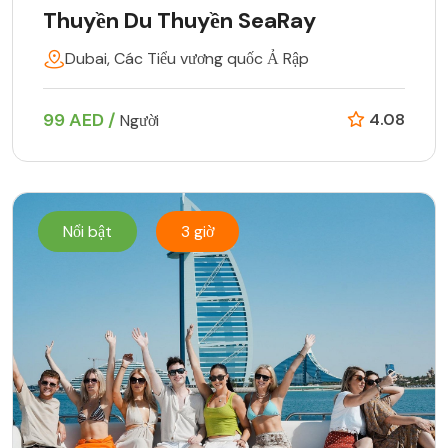
Thuyền Du Thuyền SeaRay
Dubai, Các Tiểu vương quốc Ả Rập
99 AED /
4.08
Người
Nổi bật
3 giờ