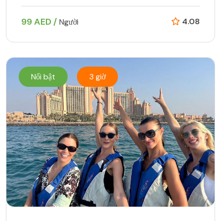
99 AED /
4.08
Người
Nổi bật
3 giờ