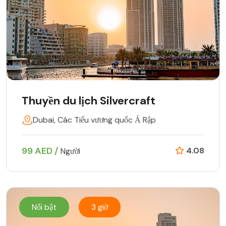
Thuyền du lịch Silvercraft
Dubai, Các Tiểu vương quốc Ả Rập
99 AED /
4.08
Người
Nổi bật
3 giờ