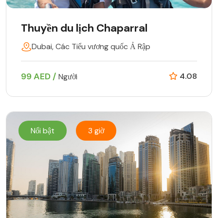
Thuyền du lịch Chaparral
Dubai, Các Tiểu vương quốc Ả Rập
99 AED /
4.08
Người
Nổi bật
3 giờ