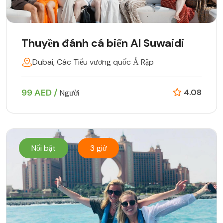
Thuyền đánh cá biển Al Suwaidi
Dubai, Các Tiểu vương quốc Ả Rập
99 AED /
4.08
Người
Nổi bật
3 giờ