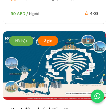
99 AED /
4.08
Người
Nổi bật
3 giờ