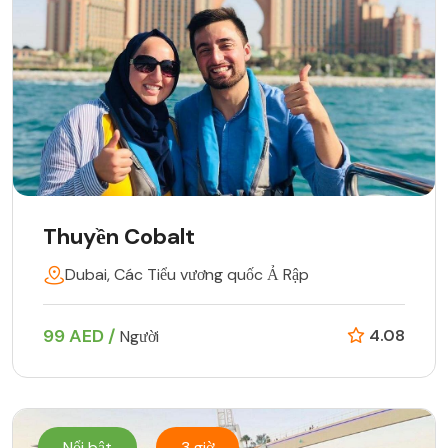
Thuyền Cobalt
Dubai, Các Tiểu vương quốc Ả Rập
99 AED /
4.08
Người
Nổi bật
3 giờ