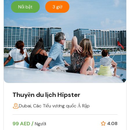
Nổi bật
3 giờ
Thuyền du lịch Hipster
Dubai, Các Tiểu vương quốc Ả Rập
99 AED /
4.08
Người