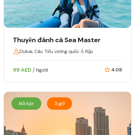
Thuyền đánh cá Sea Master
Dubai, Các Tiểu vương quốc Ả Rập
99 AED /
4.08
Người
Nổi bật
3 giờ