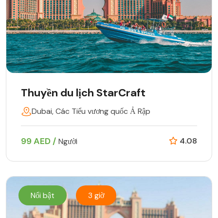
Thuyền du lịch StarCraft
Dubai, Các Tiểu vương quốc Ả Rập
99 AED /
4.08
Người
Nổi bật
3 giờ