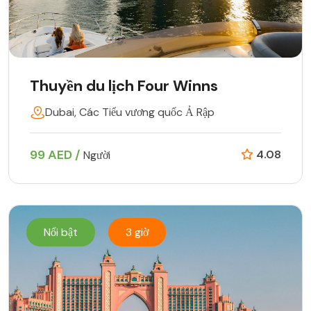
Thuyền du lịch Four Winns
Dubai, Các Tiểu vương quốc Ả Rập
99 AED /
4.08
Người
Nổi bật
3 giờ