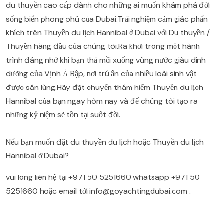
du thuyền cao cấp dành cho những ai muốn khám phá đời
sống biển phong phú của Dubai.Trải nghiệm cảm giác phấn
khích trên Thuyền du lịch Hannibal ở Dubai với Du thuyền /
Thuyền hàng đầu của chúng tôi.Ra khơi trong một hành
trình đáng nhớ khi bạn thả mồi xuống vùng nước giàu dinh
dưỡng của Vịnh Ả Rập, nơi trú ẩn của nhiều loài sinh vật
được săn lùng.Hãy đặt chuyến thám hiểm Thuyền du lịch
Hannibal của bạn ngay hôm nay và để chúng tôi tạo ra
những kỷ niệm sẽ tồn tại suốt đời.
Nếu bạn muốn đặt du thuyền du lịch hoặc Thuyền du lịch
Hannibal ở Dubai?
vui lòng liên hệ tại
+971 50 5251660
whatsapp
+971 50
5251660
hoặc email tới
info@goyachtingdubai.com
.