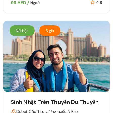
99 AED /
4.8
Người
Nổi bật
3 giờ
Sinh Nhật Trên Thuyền Du Thuyền
Dubai, Các Tiểu vương quốc Ả Rập