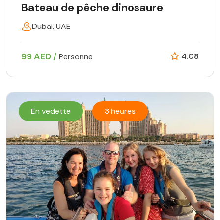
Bateau de pêche dinosaure
Dubai, UAE
99 AED /
4.08
Personne
En vedette
3 heures