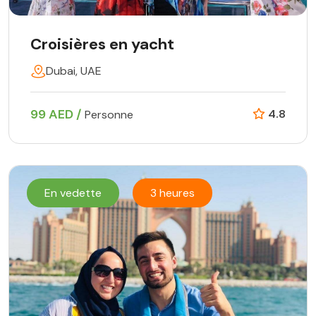
Croisières en yacht
Dubai, UAE
99 AED /
4.8
Personne
En vedette
3 heures