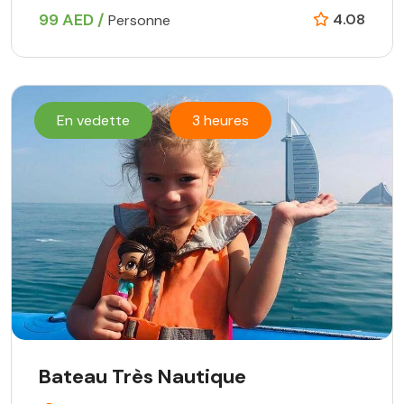
99 AED /
4.08
Personne
En vedette
3 heures
Bateau Très Nautique