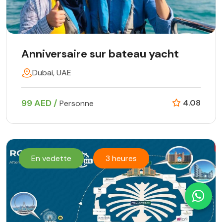
Anniversaire sur bateau yacht
Dubai, UAE
99 AED /
4.08
Personne
En vedette
3 heures