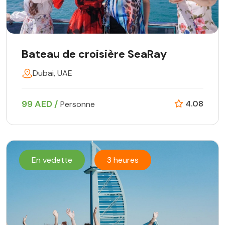
Bateau de croisière SeaRay
Dubai, UAE
99 AED /
4.08
Personne
En vedette
3 heures