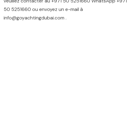
veuillez contacter au
+971 50 5251660
WhatsApp
+971
50 5251660
ou envoyez un e-mail à
info@goyachtingdubai.com
.