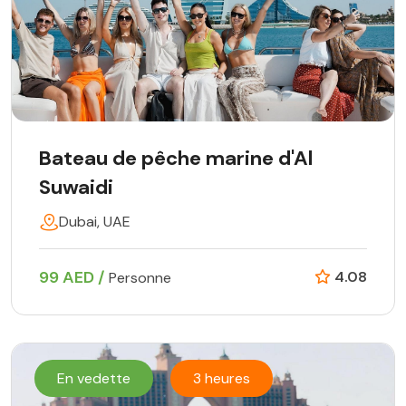
Bateau de pêche marine d'Al
Suwaidi
Dubai, UAE
99 AED /
4.08
Personne
En vedette
3 heures