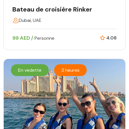
Bateau de croisière Rinker
Dubai, UAE
99 AED /
4.08
Personne
En vedette
3 heures