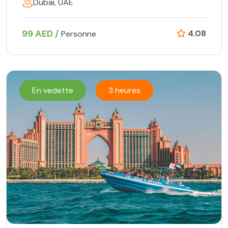
Dubai, UAE
99 AED /
4.08
Personne
En vedette
3 heures