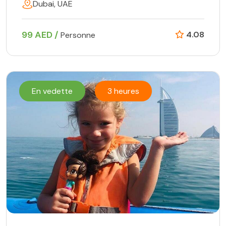
Dubai, UAE
99 AED /
4.08
Personne
En vedette
3 heures