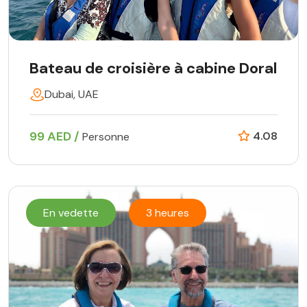
Bateau de croisière à cabine Doral
Dubai, UAE
99 AED /
4.08
Personne
En vedette
3 heures