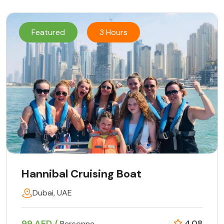
Featured
3 Hours
Hannibal Cruising Boat
Dubai, UAE
99 AED /
4.08
Personne