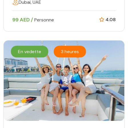
Dubai, UAE
99 AED /
4.08
Personne
En vedette
3 heures