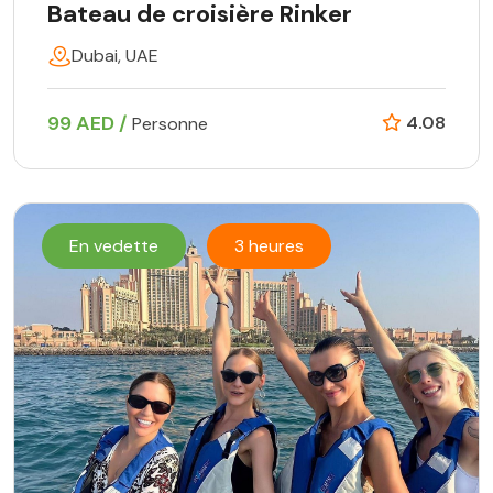
Bateau de croisière Rinker
Dubai, UAE
99 AED /
4.08
Personne
En vedette
3 heures