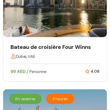
Bateau de croisière Four Winns
Dubai, UAE
99 AED /
4.08
Personne
En vedette
3 heures