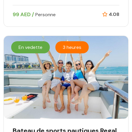
99 AED /
4.08
Personne
En vedette
3 heures
Bateau de sports nautiques Regal