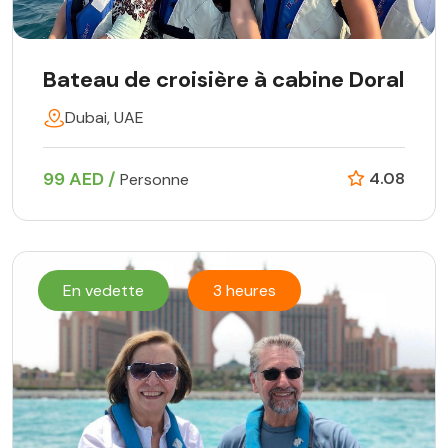
Bateau de croisière à cabine Doral
Dubai, UAE
99 AED /
4.08
Personne
En vedette
3 heures