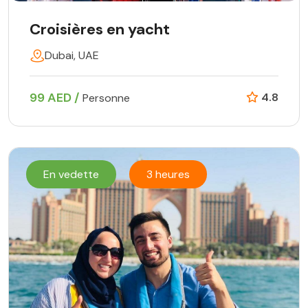
Croisières en yacht
Dubai, UAE
99 AED /
4.8
Personne
En vedette
3 heures