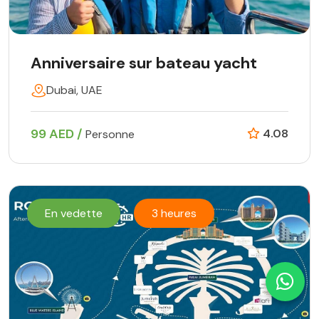
Anniversaire sur bateau yacht
Dubai, UAE
99 AED /
4.08
Personne
En vedette
3 heures