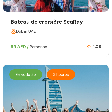
Bateau de croisière SeaRay
Dubai, UAE
99 AED /
4.08
Personne
En vedette
3 heures