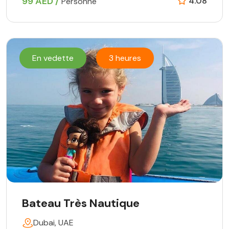
99 AED /
4.08
Personne
En vedette
3 heures
Bateau Très Nautique
Dubai, UAE