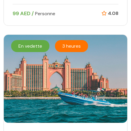
99 AED /
4.08
Personne
En vedette
3 heures