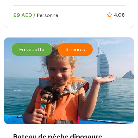
99 AED /
4.08
Personne
En vedette
3 heures
Bateau de pêche dinosaure