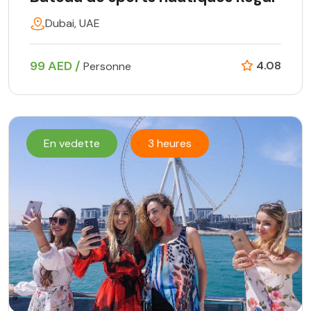
Dubai, UAE
99 AED /
4.08
Personne
En vedette
3 heures