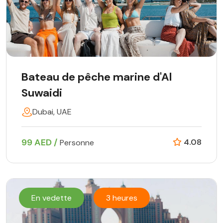
Bateau de pêche marine d'Al
Suwaidi
Dubai, UAE
99 AED /
4.08
Personne
En vedette
3 heures