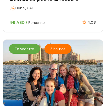
Dubai, UAE
99 AED /
4.08
Personne
En vedette
3 heures