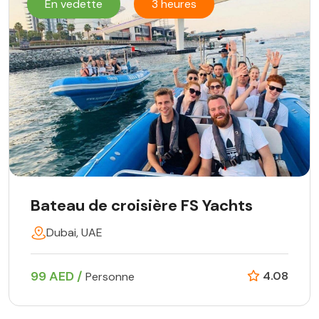
En vedette
3 heures
Bateau de croisière FS Yachts
Dubai, UAE
99 AED /
4.08
Personne