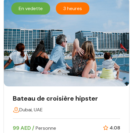
En vedette
3 heures
Bateau de croisière hipster
Dubai, UAE
99 AED /
4.08
Personne