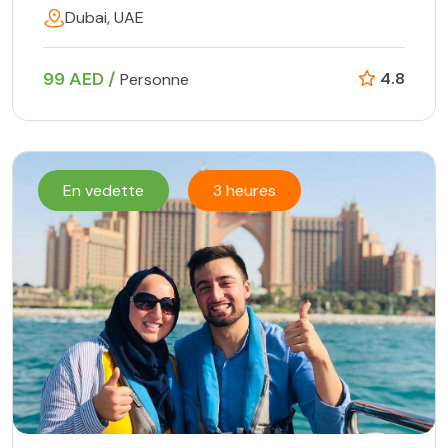
Dubai, UAE
99 AED /
4.8
Personne
En vedette
3 heures