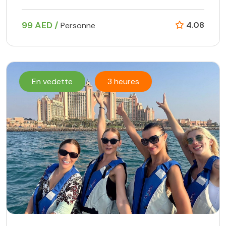
99 AED /
4.08
Personne
En vedette
3 heures