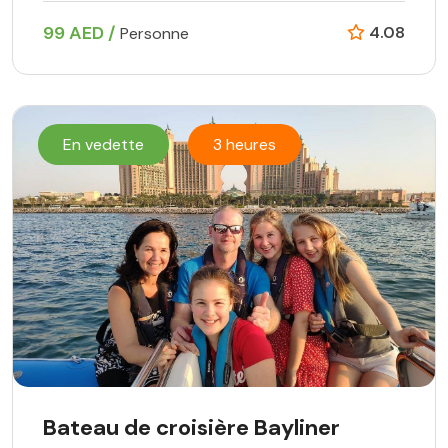
99 AED /
4.08
Personne
En vedette
3 heures
Bateau de croisière Bayliner