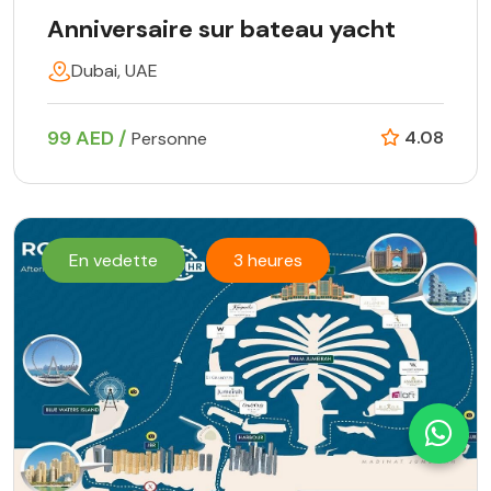
Anniversaire sur bateau yacht
Dubai, UAE
99 AED /
4.08
Personne
En vedette
3 heures