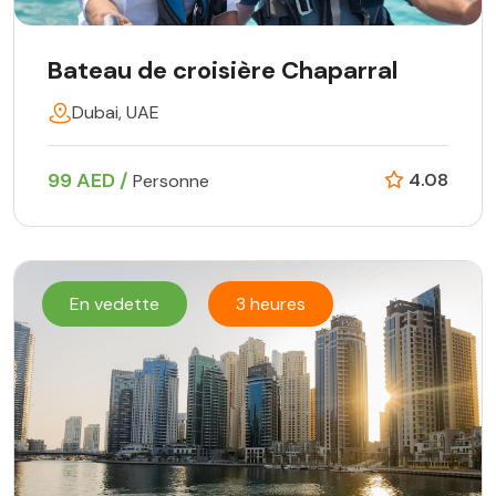
Bateau de croisière Chaparral
Dubai, UAE
99 AED /
4.08
Personne
En vedette
3 heures