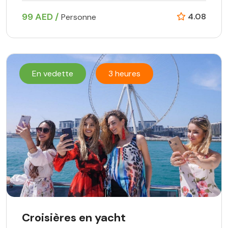
99 AED /
4.08
Personne
En vedette
3 heures
Croisières en yacht