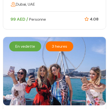
Dubai, UAE
99 AED /
4.08
Personne
En vedette
3 heures