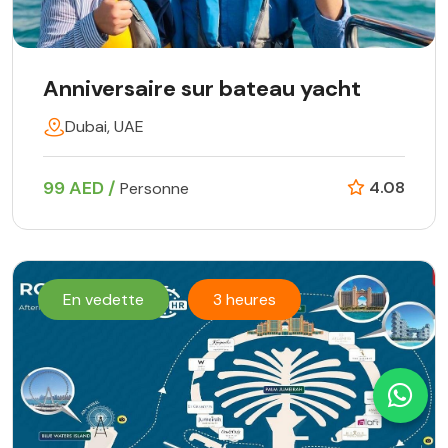
Anniversaire sur bateau yacht
Dubai, UAE
99 AED /
4.08
Personne
En vedette
3 heures