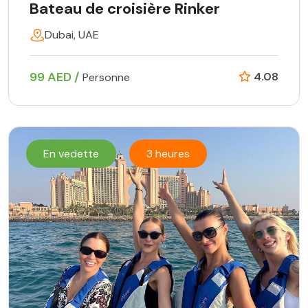
Bateau de croisière Rinker
Dubai, UAE
99 AED /
4.08
Personne
En vedette
3 heures