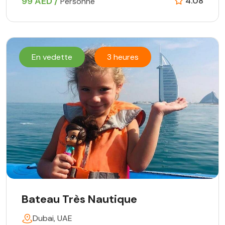
99 AED /
4.08
Personne
En vedette
3 heures
Bateau Très Nautique
Dubai, UAE