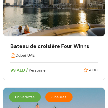
Bateau de croisière Four Winns
Dubai, UAE
99 AED /
4.08
Personne
En vedette
3 heures