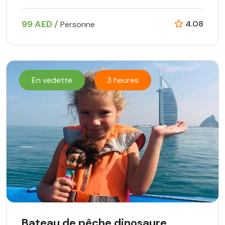
99 AED /
4.08
Personne
En vedette
3 heures
Bateau de pêche dinosaure