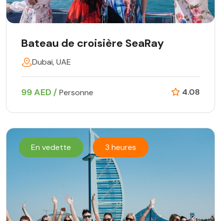
Bateau de croisière SeaRay
Dubai, UAE
99 AED /
4.08
Personne
En vedette
3 heures