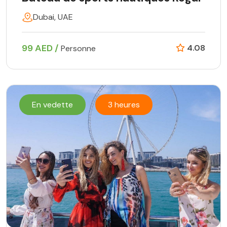
Dubai, UAE
99 AED /
4.08
Personne
En vedette
3 heures