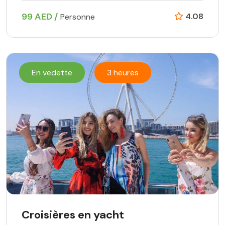
99 AED /
4.08
Personne
En vedette
3 heures
Croisières en yacht