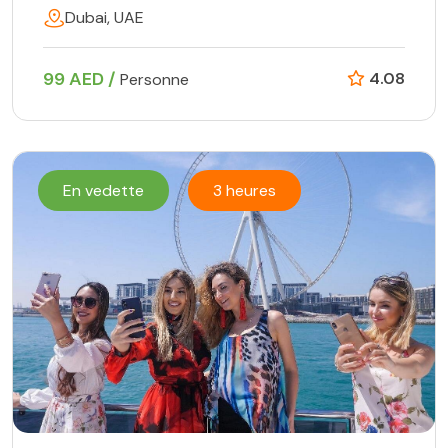
Dubai, UAE
99 AED /
4.08
Personne
En vedette
3 heures