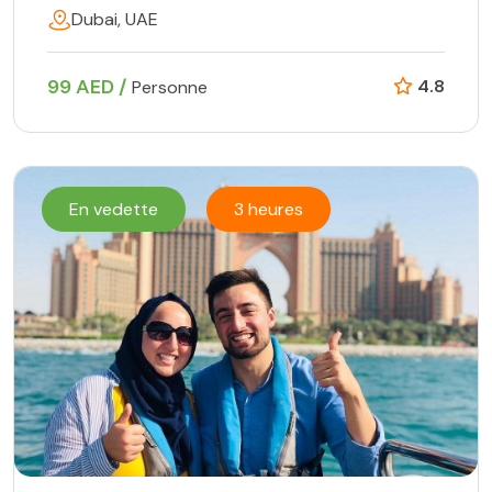
Dubai, UAE
99 AED /
4.8
Personne
En vedette
3 heures