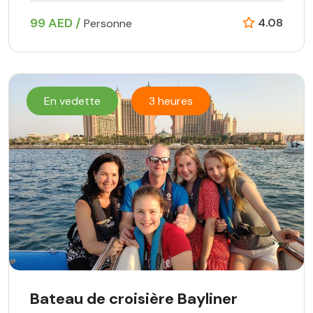
99 AED /
4.08
Personne
En vedette
3 heures
Bateau de croisière Bayliner