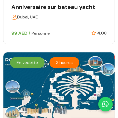
Anniversaire sur bateau yacht
Dubai, UAE
99 AED /
4.08
Personne
En vedette
3 heures