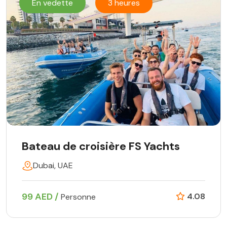
En vedette
3 heures
Bateau de croisière FS Yachts
Dubai, UAE
99 AED /
4.08
Personne