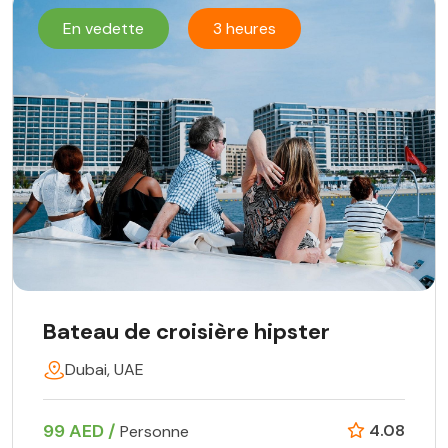
En vedette
3 heures
Bateau de croisière hipster
Dubai, UAE
99 AED /
4.08
Personne