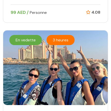
99 AED /
4.08
Personne
En vedette
3 heures