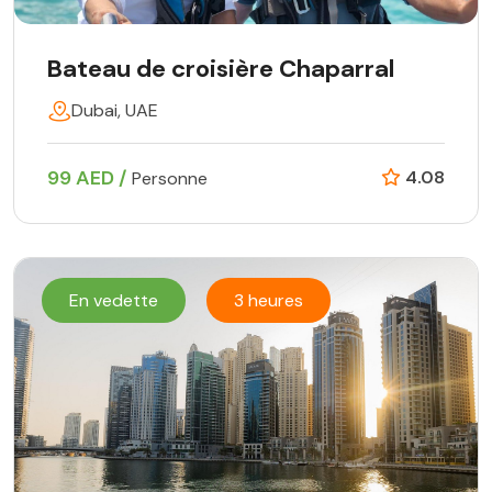
Bateau de croisière Chaparral
Dubai, UAE
99 AED /
4.08
Personne
En vedette
3 heures