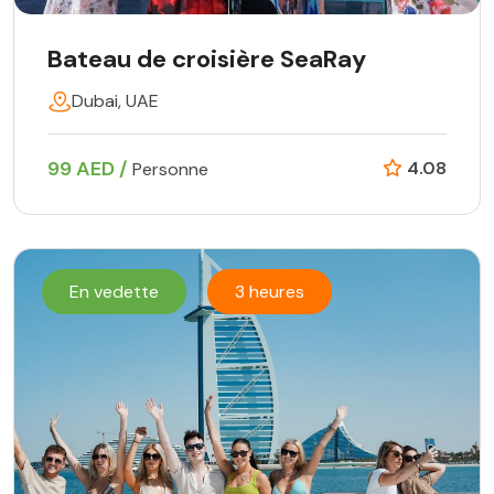
Bateau de croisière SeaRay
Dubai, UAE
99 AED /
4.08
Personne
En vedette
3 heures