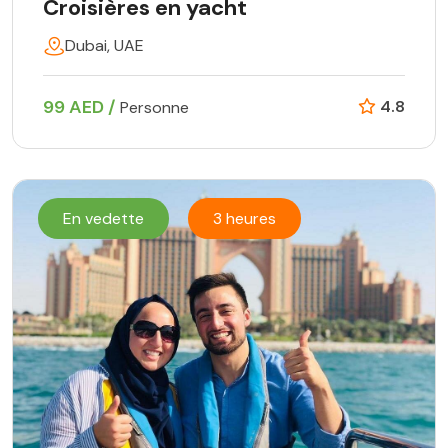
Croisières en yacht
Dubai, UAE
99 AED /
4.8
Personne
En vedette
3 heures