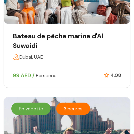
Bateau de pêche marine d'Al
Suwaidi
Dubai, UAE
99 AED /
4.08
Personne
En vedette
3 heures