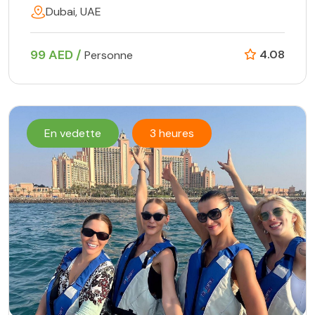
Dubai, UAE
99 AED /
4.08
Personne
En vedette
3 heures