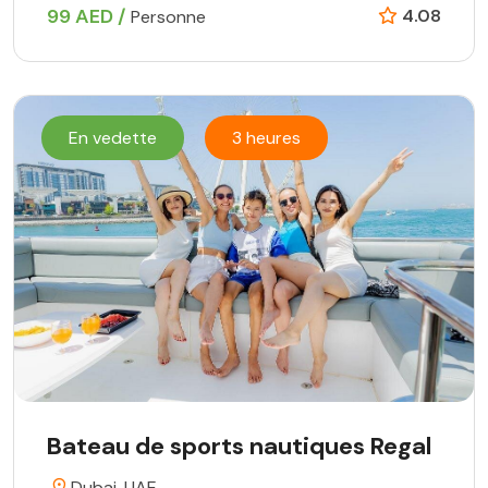
99 AED /
4.08
Personne
En vedette
3 heures
Bateau de sports nautiques Regal
Dubai, UAE