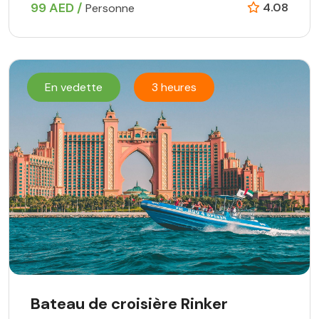
99 AED /
4.08
Personne
En vedette
3 heures
Bateau de croisière Rinker