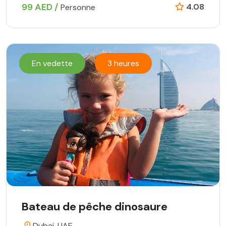
99 AED /
4.08
Personne
En vedette
3 heures
Bateau de pêche dinosaure
Dubai, UAE