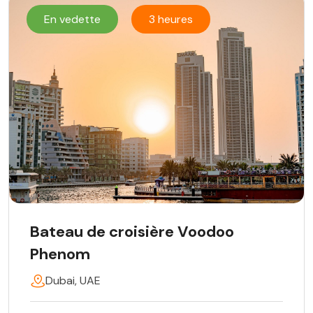
En vedette
3 heures
Bateau de croisière Voodoo
Phenom
Dubai, UAE