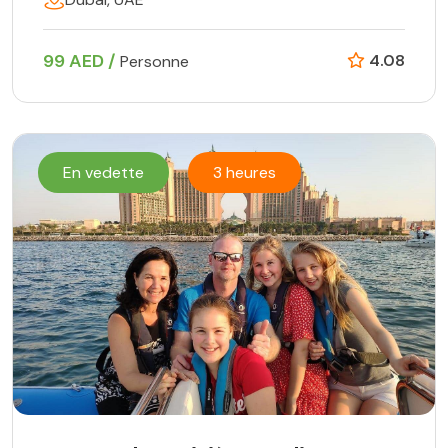
99 AED /
4.08
Personne
En vedette
3 heures