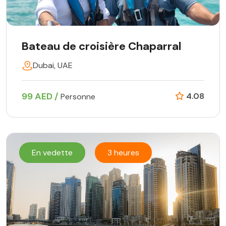
Bateau de croisière Chaparral
Dubai, UAE
99 AED /
4.08
Personne
En vedette
3 heures