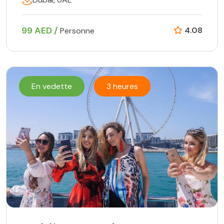
99 AED /
4.08
Personne
En vedette
3 heures