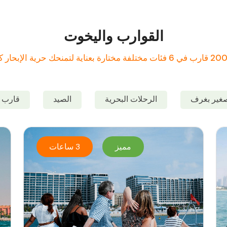
القوارب واليخوت
غير بغرف
الرحلات البحرية
الصيد
قارب ع
مميز
3 ساعات