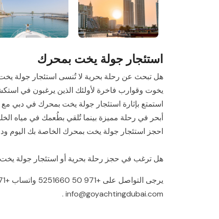
استئجار جولة يخت بمحرك
يخوت وقوارب فاخرة لأولئك الذين يرغبون في استكشاف
استمتع بإثارة استئجار جولة يخت بمحرك في دبي مع أف
أبحر في رحلة مميزة بينما تُلقي بطُعمك في مياه الخل
احجز استئجار جولة يخت بمحرك الخاصة بك اليوم ودعن
هل ترغب في حجز رحلة بحرية أو استئجار جولة يخت
يرجى التواصل على
+971 50 5251660
واتساب
+971 50 5251660
.
info@goyachtingdubai.com