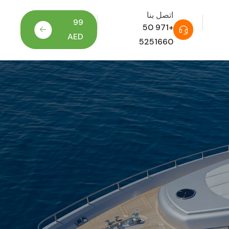
اتصل بنا
99
+971 50
AED
5251660