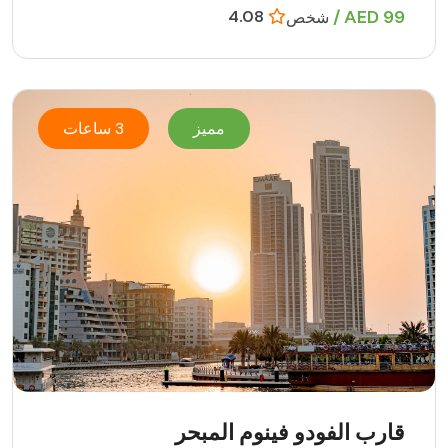
99 AED /
4.08
شخص
مميز
3 ساعات
قارب الفودو فينوم المبحر