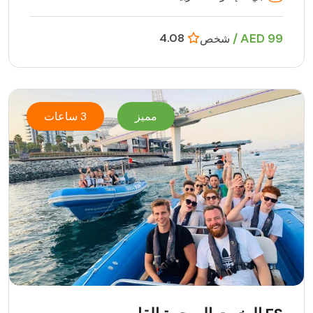
99 AED /
4.08
شخص
مميز
3 ساعات