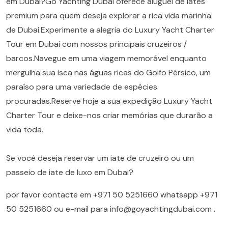
em Dubai?Go Yachting Dubai oferece aluguel de iates
premium para quem deseja explorar a rica vida marinha
de Dubai.Experimente a alegria do Luxury Yacht Charter
Tour em Dubai com nossos principais cruzeiros /
barcos.Navegue em uma viagem memorável enquanto
mergulha sua isca nas águas ricas do Golfo Pérsico, um
paraíso para uma variedade de espécies
procuradas.Reserve hoje a sua expedição Luxury Yacht
Charter Tour e deixe-nos criar memórias que durarão a
vida toda.
Se você deseja reservar um iate de cruzeiro ou um
passeio de iate de luxo em Dubai?
por favor contacte em
+971 50 5251660
whatsapp
+971
50 5251660
ou e-mail para
info@goyachtingdubai.com
.