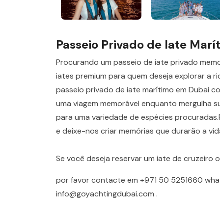
Passeio Privado de Iate Marí
Procurando um passeio de iate privado memo
iates premium para quem deseja explorar a ri
passeio privado de iate marítimo em Dubai c
uma viagem memorável enquanto mergulha sua 
para uma variedade de espécies procuradas.R
e deixe-nos criar memórias que durarão a vid
Se você deseja reservar um iate de cruzeiro 
por favor contacte em
+971 50 5251660
wha
info@goyachtingdubai.com
.