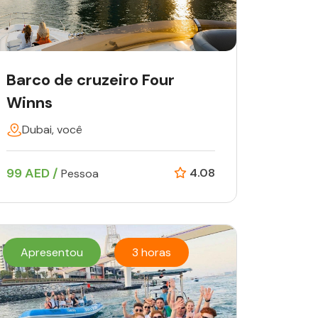
Barco de cruzeiro Four
Winns
Dubai, você
99 AED /
4.08
Pessoa
Apresentou
3 horas