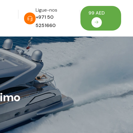
Ligue-nos
99 AED
+971 50
5251660
timo