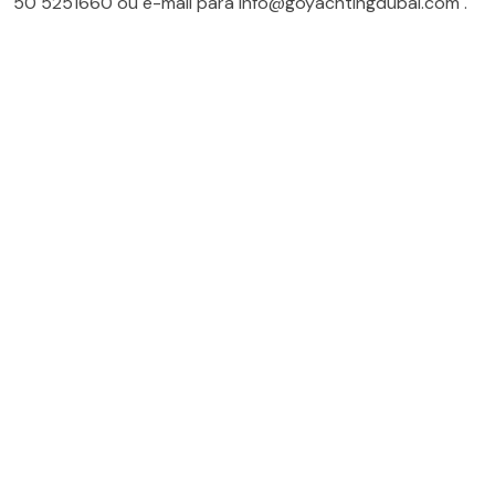
50 5251660
ou e-mail para
info@goyachtingdubai.com
.