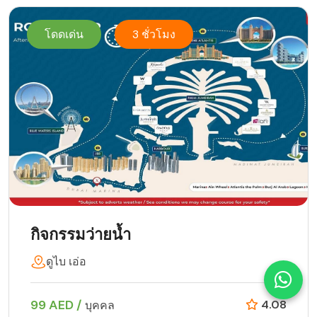
โดดเด่น
3 ชั่วโมง
กิจกรรมว่ายน้ำ
ดูไบ เอ่อ
99 AED /
4.08
บุคคล