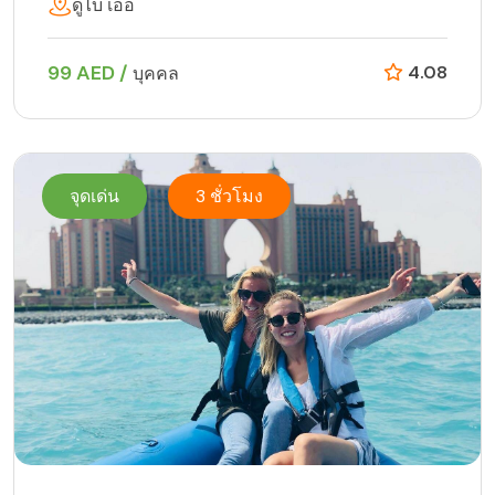
ดูไบ เอ่อ
99 AED /
4.08
บุคคล
จุดเด่น
3 ชั่วโมง