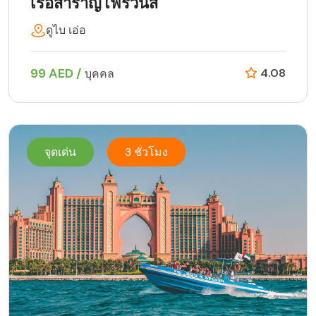
เรือสำราญโฟร์วินส์
ดูไบ เอ่อ
99 AED /
4.08
บุคคล
จุดเด่น
3 ชั่วโมง