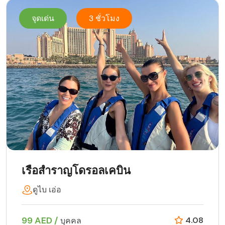
จุดเด่น
3 ชั่วโมง
เรือสำราญโดรอลเคบิน
ดูไบ เอ่อ
99 AED /
4.08
บุคคล