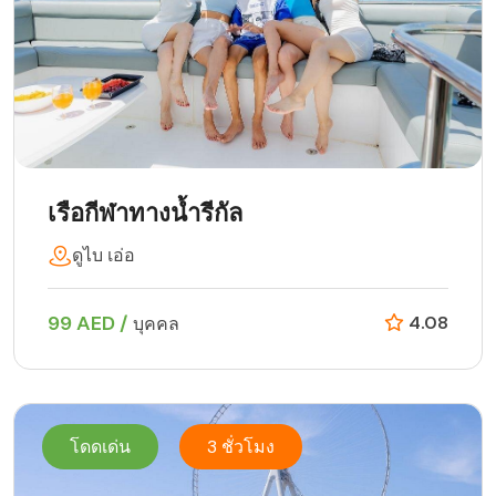
เรือกีฬาทางน้ำรีกัล
ดูไบ เอ่อ
99 AED /
4.08
บุคคล
โดดเด่น
3 ชั่วโมง