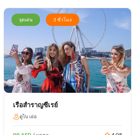
จุดเด่น
3 ชั่วโมง
เรือสำราญซีเรย์
ดูไบ เอ่อ
99 AED /
4.08