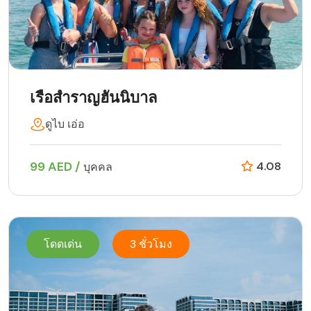
เรือสำราญฮันนิบาล
ดูไบ เอ่อ
99 AED /
4.08
บุคคล
โดดเด่น
3 ชั่วโมง