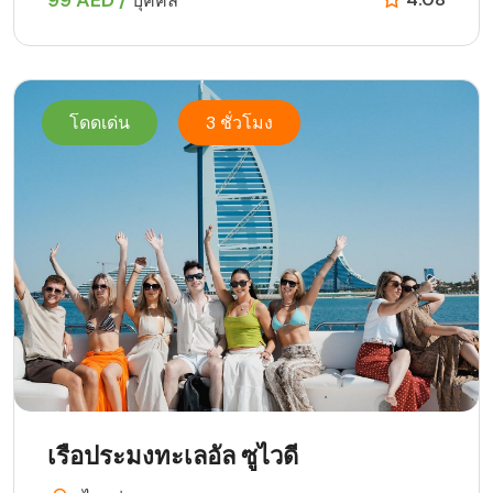
บุคคล
โดดเด่น
3 ชั่วโมง
เรือประมงทะเลอัล ซูไวดี