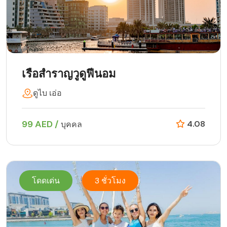
เรือสำราญวูดูฟีนอม
ดูไบ เอ่อ
99 AED /
4.08
บุคคล
โดดเด่น
3 ชั่วโมง