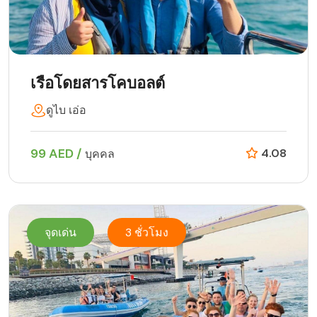
เรือโดยสารโคบอลต์
ดูไบ เอ่อ
99 AED /
4.08
บุคคล
จุดเด่น
3 ชั่วโมง