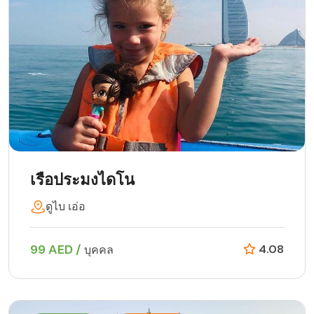
เรือประมงไดโน
ดูไบ เอ่อ
99 AED /
4.08
บุคคล