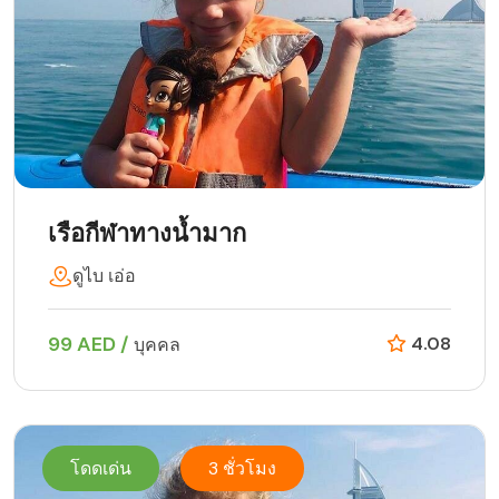
เรือกีฬาทางน้ำมาก
ดูไบ เอ่อ
99 AED /
4.08
บุคคล
โดดเด่น
3 ชั่วโมง