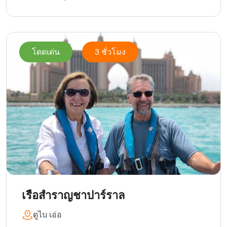
โดดเด่น
3 ชั่วโมง
เรือสำราญชาปาร์ราล
ดูไบ เอ่อ