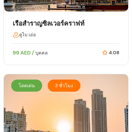
เรือสำราญซิลเวอร์คราฟท์
ดูไบ เอ่อ
99 AED /
4.08
บุคคล
โดดเด่น
3 ชั่วโมง