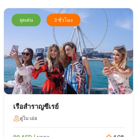
จุดเด่น
3 ชั่วโมง
เรือสำราญซีเรย์
ดูไบ เอ่อ
4.08