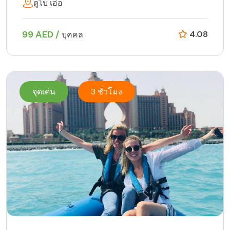
ดูไบ เอ่อ
99 AED /
4.08
บุคคล
จุดเด่น
3 ชั่วโมง