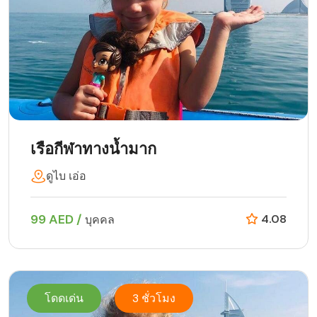
เรือกีฬาทางน้ำมาก
ดูไบ เอ่อ
99 AED /
4.08
บุคคล
โดดเด่น
3 ชั่วโมง