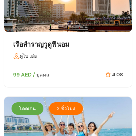
เรือสำราญวูดูฟีนอม
ดูไบ เอ่อ
99 AED /
4.08
บุคคล
โดดเด่น
3 ชั่วโมง