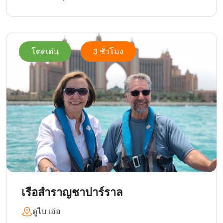
โดดเด่น
3 ชั่วโมง
เรือสำราญชาปาร์ราล
ดูไบ เอ่อ