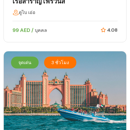
เรือสำราญโฟร์วินส์
ดูไบ เอ่อ
99 AED /
4.08
บุคคล
จุดเด่น
3 ชั่วโมง