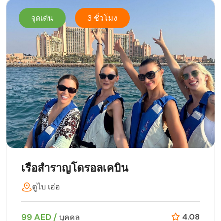
จุดเด่น
3 ชั่วโมง
เรือสำราญโดรอลเคบิน
ดูไบ เอ่อ
99 AED /
4.08
บุคคล