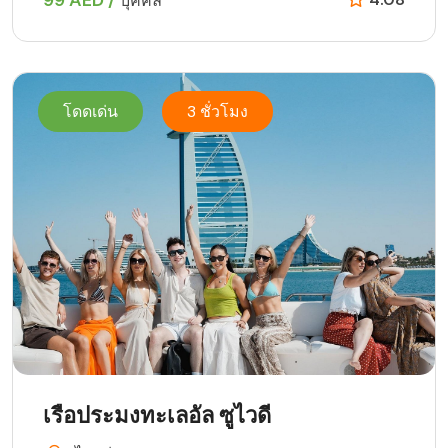
99 AED /
บุคคล
โดดเด่น
3 ชั่วโมง
เรือประมงทะเลอัล ซูไวดี