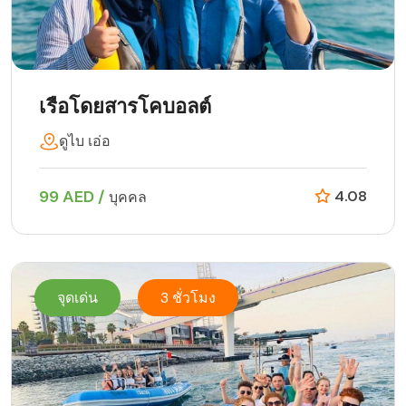
เรือโดยสารโคบอลต์
ดูไบ เอ่อ
99 AED /
4.08
บุคคล
จุดเด่น
3 ชั่วโมง