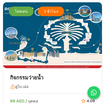
โดดเด่น
3 ชั่วโมง
กิจกรรมว่ายน้ำ
ดูไบ เอ่อ
99 AED /
4.08
บุคคล