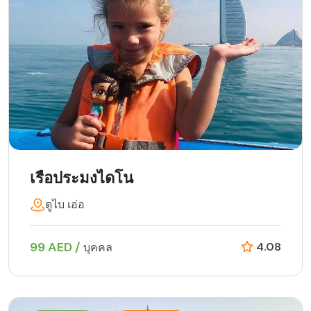
เรือประมงไดโน
ดูไบ เอ่อ
99 AED /
4.08
บุคคล