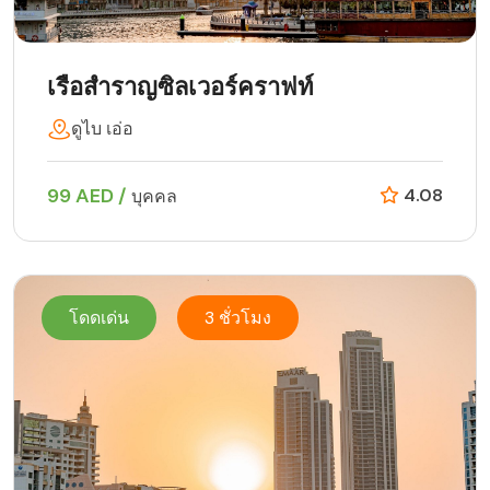
เรือสำราญซิลเวอร์คราฟท์
ดูไบ เอ่อ
99 AED /
4.08
บุคคล
โดดเด่น
3 ชั่วโมง