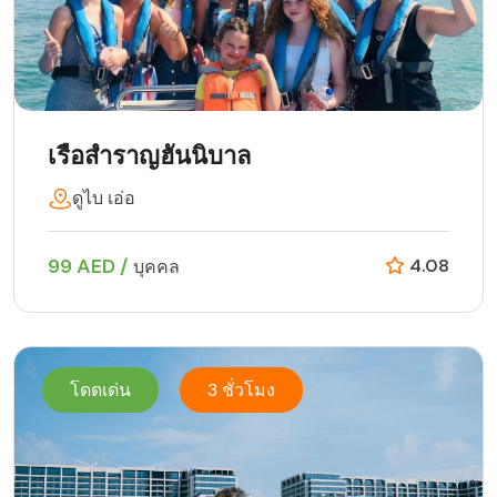
เรือสำราญฮันนิบาล
ดูไบ เอ่อ
99 AED /
4.08
บุคคล
โดดเด่น
3 ชั่วโมง