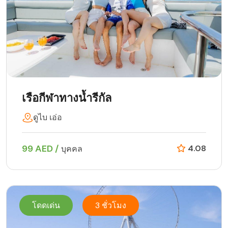
เรือกีฬาทางน้ำรีกัล
ดูไบ เอ่อ
99 AED /
4.08
บุคคล
โดดเด่น
3 ชั่วโมง