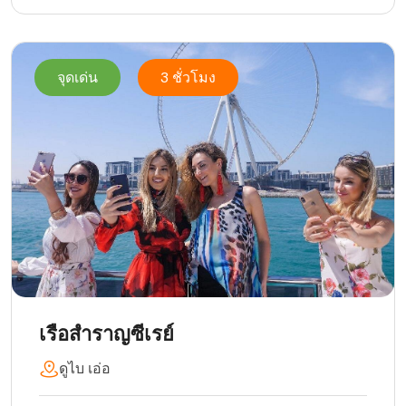
จุดเด่น
3 ชั่วโมง
เรือสำราญซีเรย์
ดูไบ เอ่อ