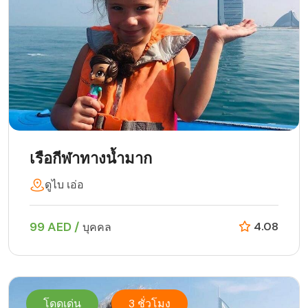
เรือกีฬาทางน้ำมาก
ดูไบ เอ่อ
99 AED /
4.08
บุคคล
โดดเด่น
3 ชั่วโมง