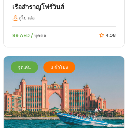
เรือสำราญโฟร์วินส์
ดูไบ เอ่อ
99 AED /
4.08
บุคคล
จุดเด่น
3 ชั่วโมง