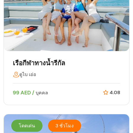
เรือกีฬาทางน้ำรีกัล
ดูไบ เอ่อ
99 AED /
4.08
บุคคล
โดดเด่น
3 ชั่วโมง