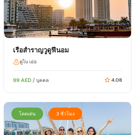
เรือสำราญวูดูฟีนอม
ดูไบ เอ่อ
99 AED /
4.08
บุคคล
โดดเด่น
3 ชั่วโมง