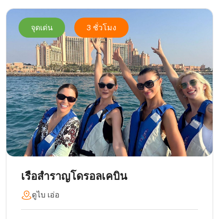
จุดเด่น
3 ชั่วโมง
เรือสำราญโดรอลเคบิน
ดูไบ เอ่อ