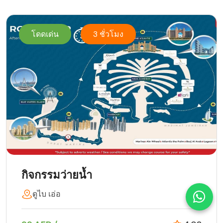
โดดเด่น
3 ชั่วโมง
กิจกรรมว่ายน้ำ
ดูไบ เอ่อ