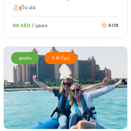
ดูไบ เอ่อ
99 AED /
4.08
บุคคล
จุดเด่น
3 ชั่วโมง