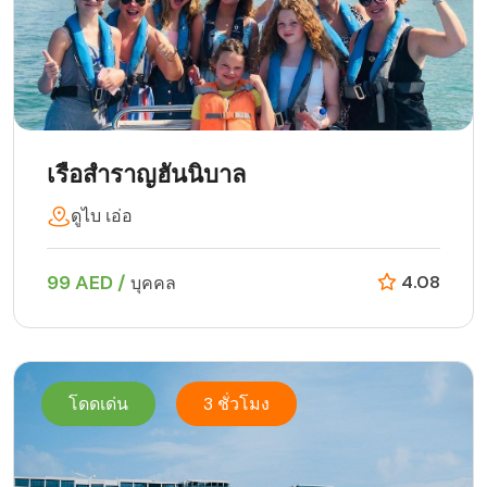
เรือสำราญฮันนิบาล
ดูไบ เอ่อ
99 AED /
4.08
บุคคล
โดดเด่น
3 ชั่วโมง