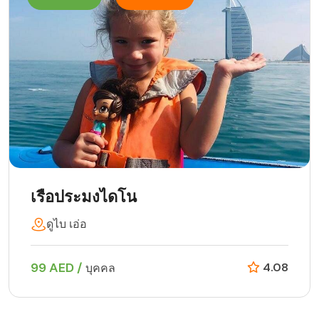
เรือประมงไดโน
ดูไบ เอ่อ
99 AED /
4.08
บุคคล