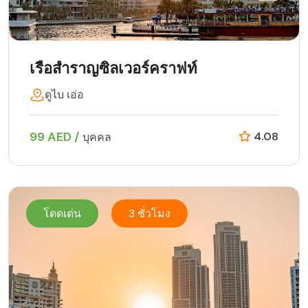
เรือสำราญซิลเวอร์คราฟท์
ดูไบ เอ่อ
99 AED /
4.08
บุคคล
โดดเด่น
3 ชั่วโมง