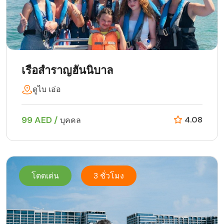
เรือสำราญฮันนิบาล
ดูไบ เอ่อ
99 AED /
4.08
บุคคล
โดดเด่น
3 ชั่วโมง