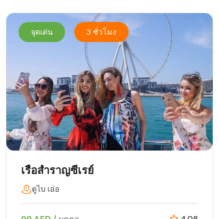
จุดเด่น
3 ชั่วโมง
เรือสำราญซีเรย์
ดูไบ เอ่อ
99 AED /
4.08