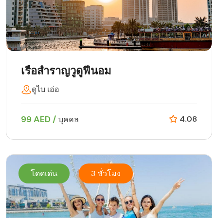
เรือสำราญวูดูฟีนอม
ดูไบ เอ่อ
99 AED /
4.08
บุคคล
โดดเด่น
3 ชั่วโมง