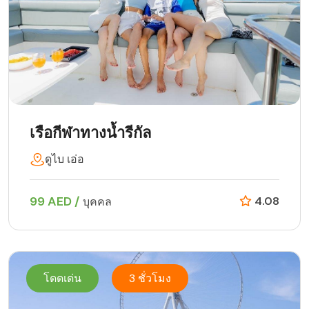
เรือกีฬาทางน้ำรีกัล
ดูไบ เอ่อ
99 AED /
4.08
บุคคล
โดดเด่น
3 ชั่วโมง