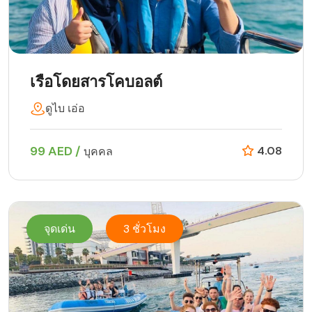
เรือโดยสารโคบอลต์
ดูไบ เอ่อ
99 AED /
4.08
บุคคล
จุดเด่น
3 ชั่วโมง