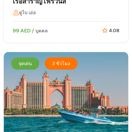
เรือสำราญโฟร์วินส์
ดูไบ เอ่อ
99 AED /
4.08
บุคคล
จุดเด่น
3 ชั่วโมง