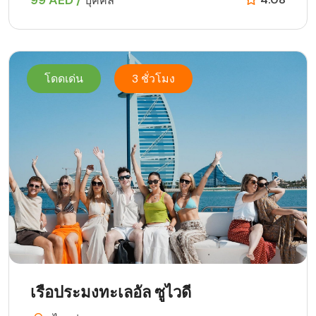
บุคคล
โดดเด่น
3 ชั่วโมง
เรือประมงทะเลอัล ซูไวดี