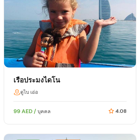
เรือประมงไดโน
ดูไบ เอ่อ
99 AED /
4.08
บุคคล