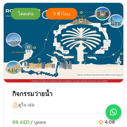
โดดเด่น
3 ชั่วโมง
กิจกรรมว่ายน้ำ
ดูไบ เอ่อ
99 AED /
4.08
บุคคล