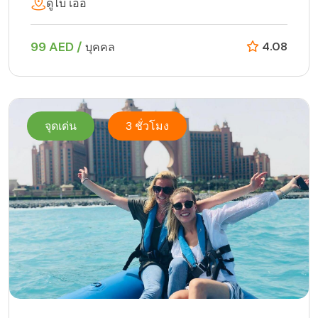
ดูไบ เอ่อ
99 AED /
4.08
บุคคล
จุดเด่น
3 ชั่วโมง