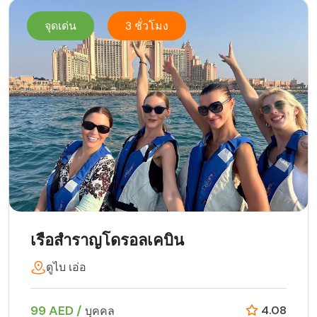
จุดเด่น
3 ชั่วโมง
เรือสำราญโดรอลเคบิน
ดูไบ เอ่อ
99 AED /
4.08
บุคคล