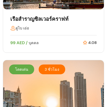
เรือสำราญซิลเวอร์คราฟท์
ดูไบ เอ่อ
99 AED /
4.08
บุคคล
โดดเด่น
3 ชั่วโมง