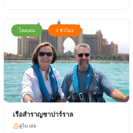
โดดเด่น
3 ชั่วโมง
เรือสำราญชาปาร์ราล
ดูไบ เอ่อ