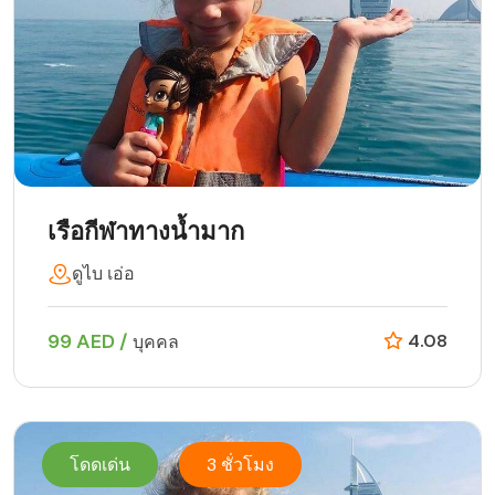
เรือกีฬาทางน้ำมาก
ดูไบ เอ่อ
99 AED /
4.08
บุคคล
โดดเด่น
3 ชั่วโมง