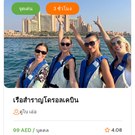
จุดเด่น
3 ชั่วโมง
เรือสำราญโดรอลเคบิน
ดูไบ เอ่อ
99 AED /
4.08
บุคคล