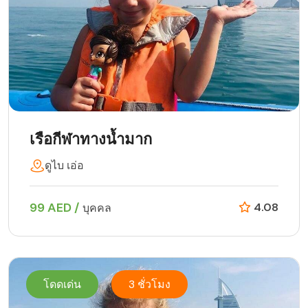
เรือกีฬาทางน้ำมาก
ดูไบ เอ่อ
99 AED /
4.08
บุคคล
โดดเด่น
3 ชั่วโมง