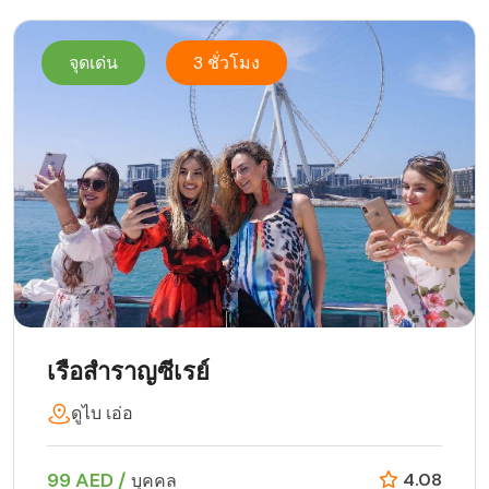
จุดเด่น
3 ชั่วโมง
เรือสำราญซีเรย์
ดูไบ เอ่อ
99 AED /
4.08
บุคคล