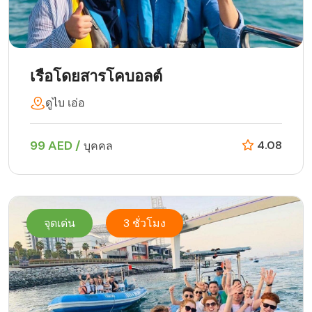
เรือโดยสารโคบอลต์
ดูไบ เอ่อ
99 AED /
4.08
บุคคล
จุดเด่น
3 ชั่วโมง