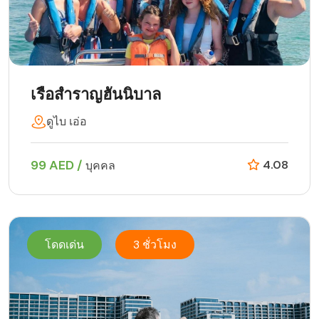
เรือสำราญฮันนิบาล
ดูไบ เอ่อ
99 AED /
4.08
บุคคล
โดดเด่น
3 ชั่วโมง