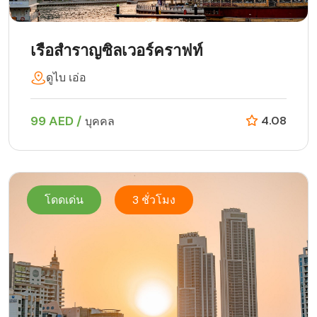
เรือสำราญซิลเวอร์คราฟท์
ดูไบ เอ่อ
99 AED /
4.08
บุคคล
โดดเด่น
3 ชั่วโมง