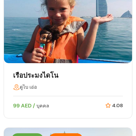
เรือประมงไดโน
ดูไบ เอ่อ
99 AED /
4.08
บุคคล