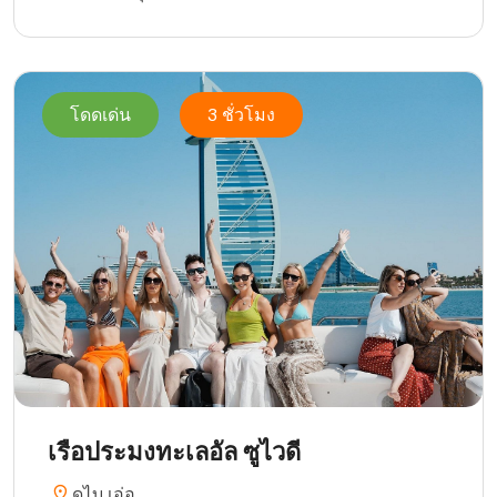
โดดเด่น
3 ชั่วโมง
เรือประมงทะเลอัล ซูไวดี
ดูไบ เอ่อ