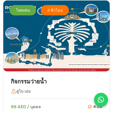
โดดเด่น
3 ชั่วโมง
กิจกรรมว่ายน้ำ
ดูไบ เอ่อ
99 AED /
4.08
บุคคล