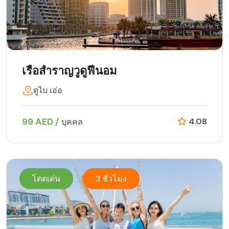
เรือสำราญวูดูฟีนอม
ดูไบ เอ่อ
99 AED /
4.08
บุคคล
โดดเด่น
3 ชั่วโมง