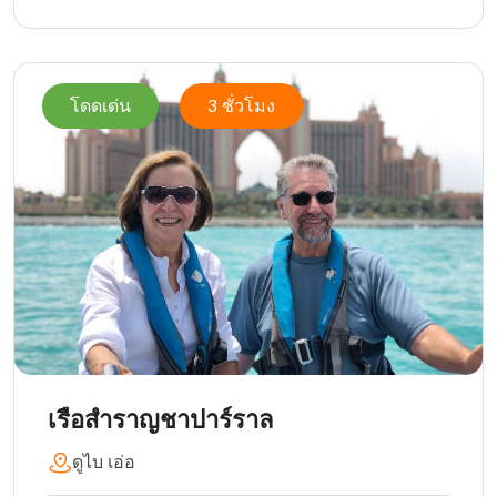
โดดเด่น
3 ชั่วโมง
เรือสำราญชาปาร์ราล
ดูไบ เอ่อ