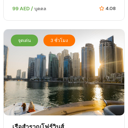
99 AED /
4.08
บุคคล
จุดเด่น
3 ชั่วโมง
เรือสำราญโฟร์วินส์