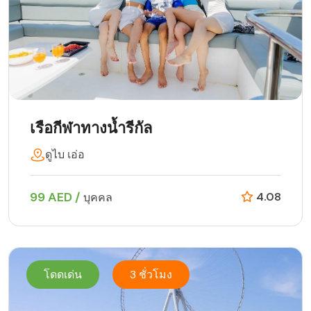
เรือกีฬาทางน้ำรีกัล
ดูไบ เอ่อ
99 AED /
4.08
บุคคล
โดดเด่น
3 ชั่วโมง