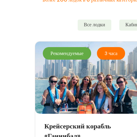
Все лодки
Каби
Рекомендуемые
3 часа
Крейсерский корабль
«Ганнибал»