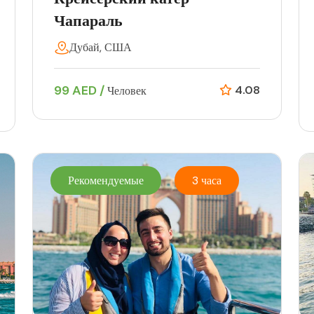
Чапараль
Дубай, США
99 AED /
4.08
Человек
Рекомендуемые
3 часа