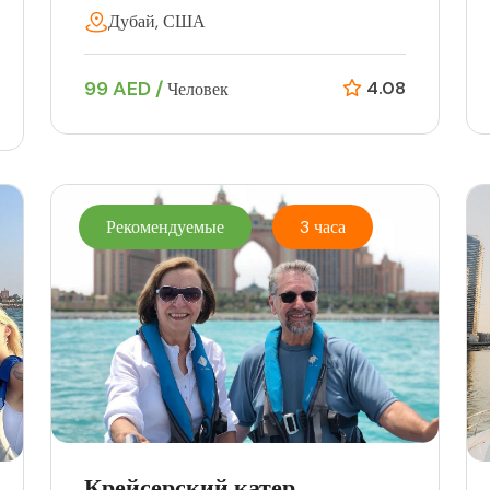
Дубай, США
99 AED /
4.08
Человек
Рекомендуемые
3 часа
Крейсерский катер