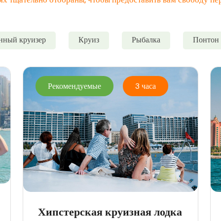
нный круизер
Круиз
Рыбалка
Понтон
Рекомендуемые
3 часа
Хипстерская круизная лодка