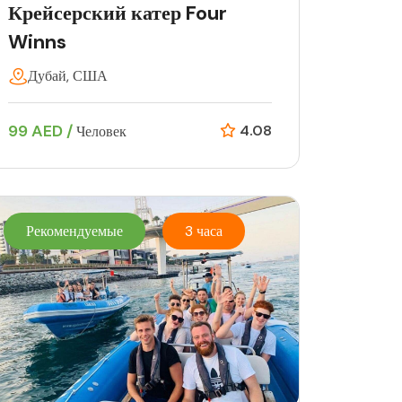
Крейсерский катер Four
Winns
Дубай, США
99 AED /
4.08
Человек
Рекомендуемые
3 часа