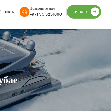
Позвоните нам
Контакты
99 AED
+971 50 5251660
убае