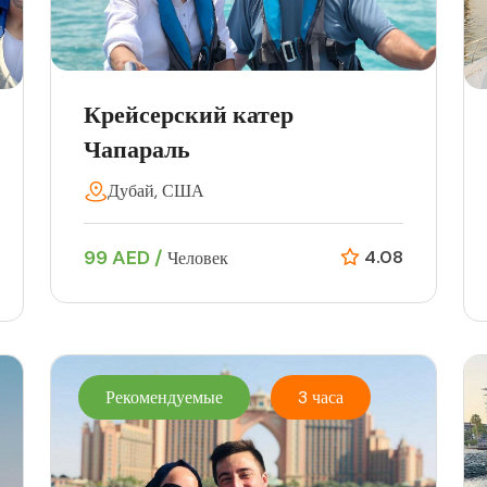
Крейсерский катер
Чапараль
Дубай, США
99 AED /
4.08
Человек
Рекомендуемые
3 часа