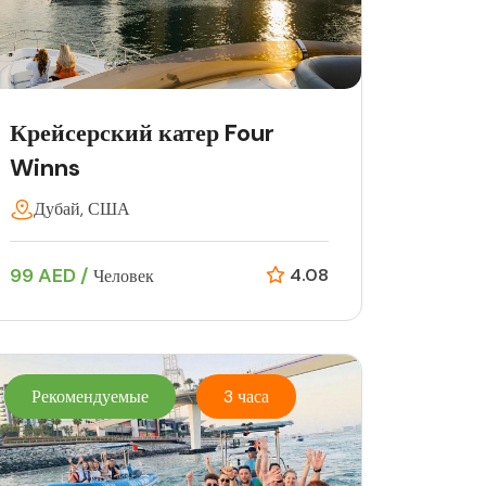
Крейсерский катер Four
Winns
Дубай, США
99 AED /
4.08
Человек
Рекомендуемые
3 часа