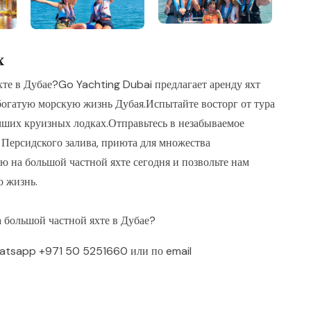
х
те в Дубае?Go Yachting Dubai предлагает аренду яхт
 богатую морскую жизнь Дубая.Испытайте восторг от тура
чших круизных лодках.Отправьтесь в незабываемое
 Персидского залива, приюта для множества
 на большой частной яхте сегодня и позвольте нам
ю жизнь.
а большой частной яхте в Дубае?
atsapp
+971 50 5251660
или по email