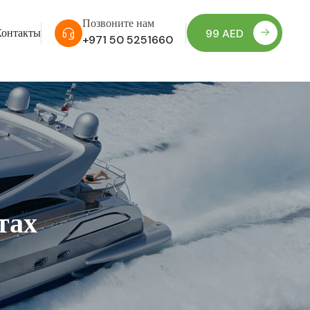
Позвоните нам
Контакты
99 AED
+971 50 5251660
тах