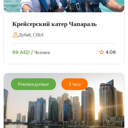
Крейсерский катер Чапараль
Дубай, США
99 AED /
4.08
Человек
Рекомендуемые
3 часа