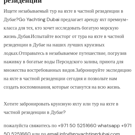
резиденции
Ищете незабываемый тур на яхте в частной резиденции в
Дубае?Go Yachting Dubai предлагает аренду яхт премиум-
класса для тех, кто хочет исследовать богатую морскую
жизнь Дубая.Испытайте восторг от тура на яхте в частной
резиденции в Дубае на наших лучших круизных
лодках.Отправьтесь в незабываемое путешествие, погрузив
наживку в богатые воды Персидского залива, приюта для
множества востребованных видов.Забронируйте экспедицию
на яхте в частной резиденции сегодня и позвольте нам
создать воспоминания, которые останутся на всю жизнь.
Хотите забронировать круизную яхту или тур на яхте в
частной резиденции в Дубае?
пожалуйста свяжитесь по
+971 50 5251660
whatsapp
+971
50 5251660
или по email
info@goyachtingdubai.com
.