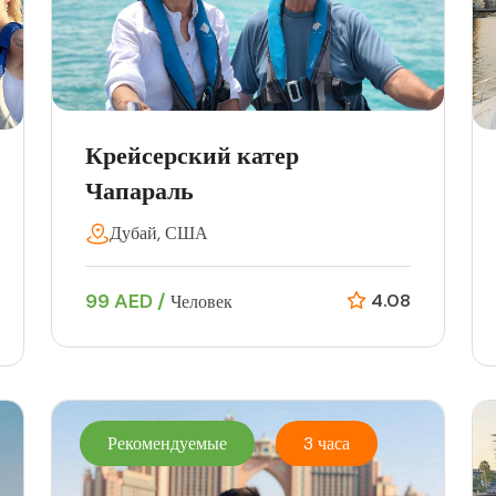
Крейсерский катер
Чапараль
Дубай, США
99 AED /
4.08
Человек
Рекомендуемые
3 часа