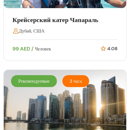
Крейсерский катер Чапараль
Дубай, США
99 AED /
4.08
Человек
Рекомендуемые
3 часа