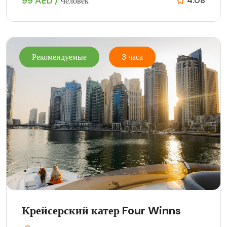
99 AED /
4.08
Человек
Рекомендуемые
3 часа
Крейсерский катер Four Winns