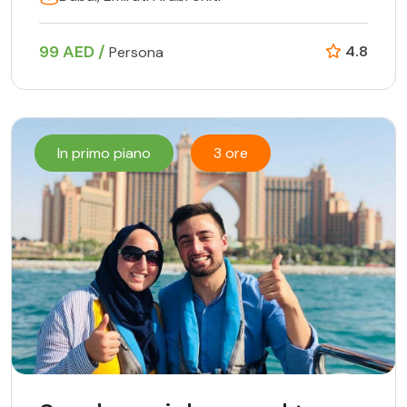
99 AED /
4.8
Persona
In primo piano
3 ore