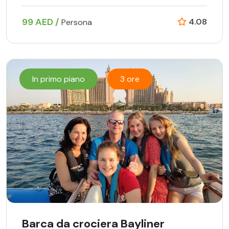
99 AED /
4.08
Persona
In primo piano
3 ore
Barca da crociera Bayliner