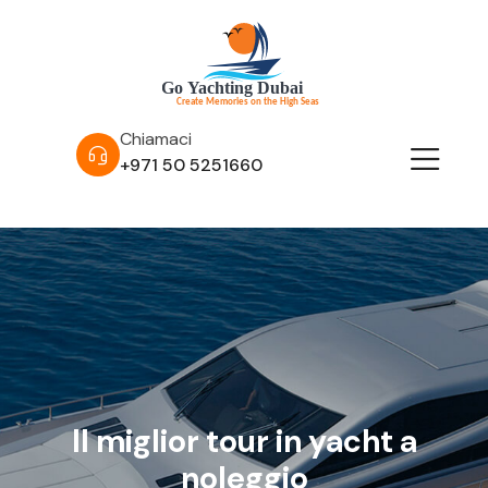
Chiamaci
+971 50 5251660
Il miglior tour in yacht a
noleggio