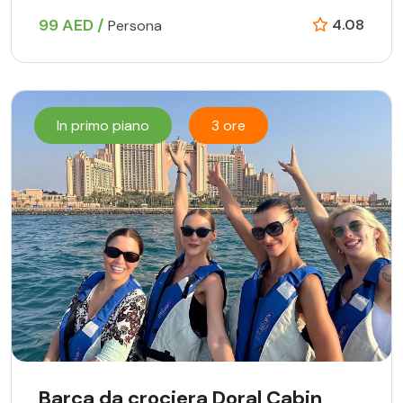
99 AED /
4.08
Persona
In primo piano
3 ore
Barca da crociera Doral Cabin