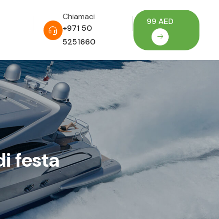
Chiamaci
99 AED
+971 50
5251660
i festa