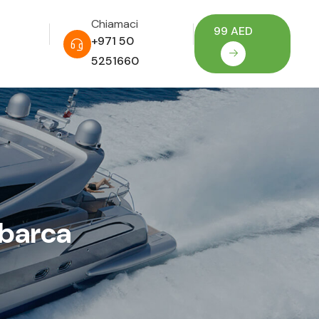
Chiamaci
99 AED
+971 50
5251660
 barca