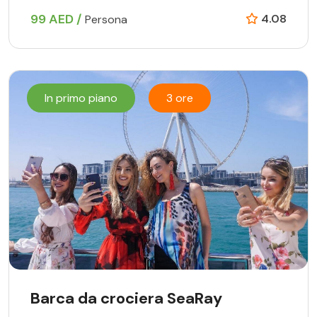
99 AED /
4.08
Persona
In primo piano
3 ore
Barca da crociera SeaRay