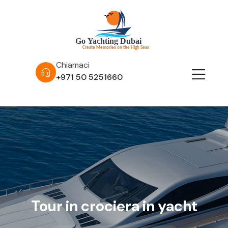
Chiamaci
+971 50 5251660
Tour in crociera in yacht