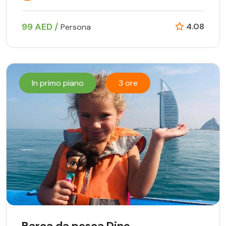
99 AED /
4.08
Persona
In primo piano
3 ore
Barca da pesca Dino