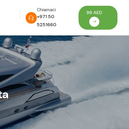
Chiamaci
99 AED
+971 50
5251660
ta