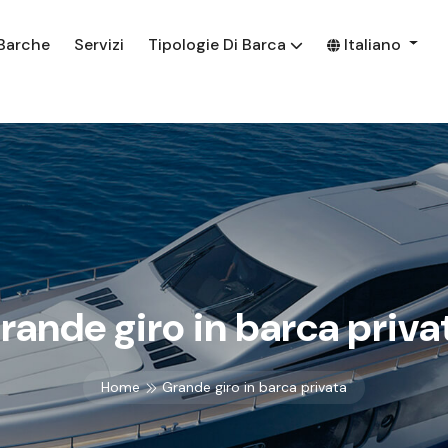
Barche
Servizi
Tipologie Di Barca
Italiano
rande giro in barca priva
Home
Grande giro in barca privata