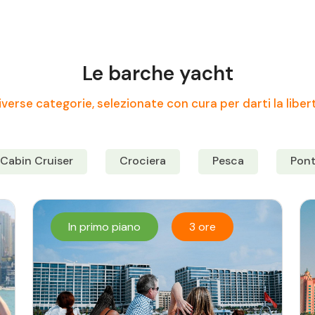
Le barche yacht
verse categorie, selezionate con cura per darti la liber
Cabin Cruiser
Crociera
Pesca
Pon
In primo piano
3 ore