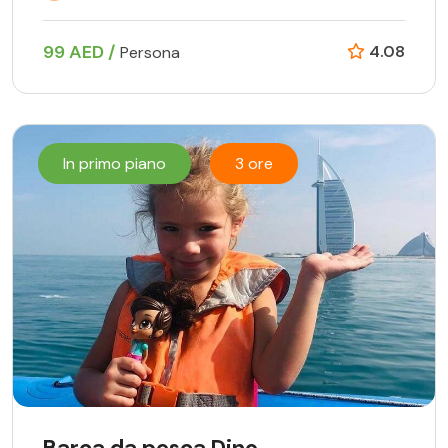
99 AED /
4.08
Persona
In primo piano
3 ore
Barca da pesca Dino