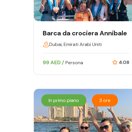
Barca da crociera Annibale
Dubai, Emirati Arabi Uniti
99 AED /
4.08
Persona
In primo piano
3 ore