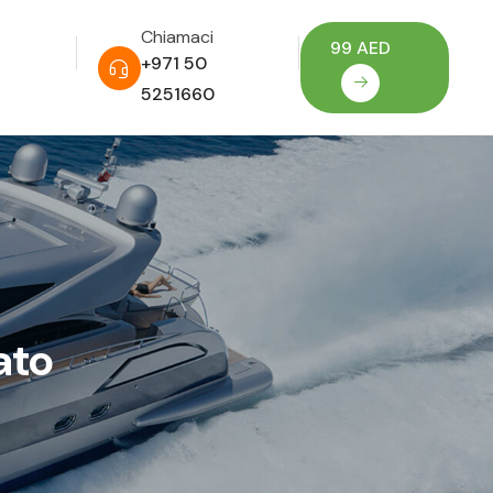
Chiamaci
99 AED
+971 50
5251660
ato