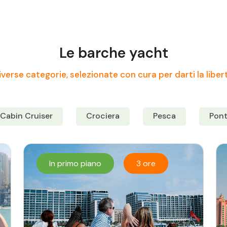
Le barche yacht
verse categorie, selezionate con cura per darti la liber
Cabin Cruiser
Crociera
Pesca
Pon
In primo piano
3 ore